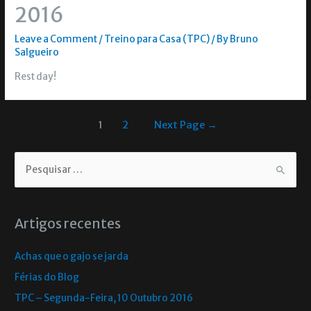
2016
Leave a Comment
/
Treino para Casa (TPC)
/ By
Bruno
Salgueiro
Rest day!
1
2
Next Page
→
Artigos recentes
Achas que o gajo se jarda
Férias do Blog
TPC – Segunda-Feira, 10 Outubro 2016