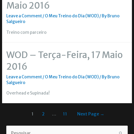
Maio 2016
Leave a Comment
/
O Meu Treino do Dia (WOD)
/ By
Bruno
Salgueiro
Treino com parceiro
WOD – Terça-Feira, 17 Maio
2016
Leave a Comment
/
O Meu Treino do Dia (WOD)
/ By
Bruno
Salgueiro
Overhead e Supinada!
1
2
…
11
Next Page
→