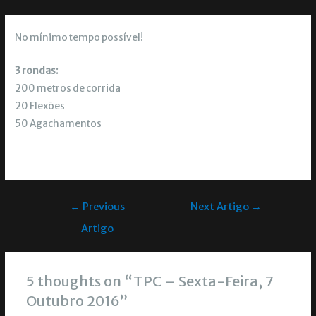
No mínimo tempo possível!
3 rondas:
200 metros de corrida
20 Flexões
50 Agachamentos
←
Previous
Next Artigo
→
Artigo
5 thoughts on “TPC – Sexta-Feira, 7
Outubro 2016”