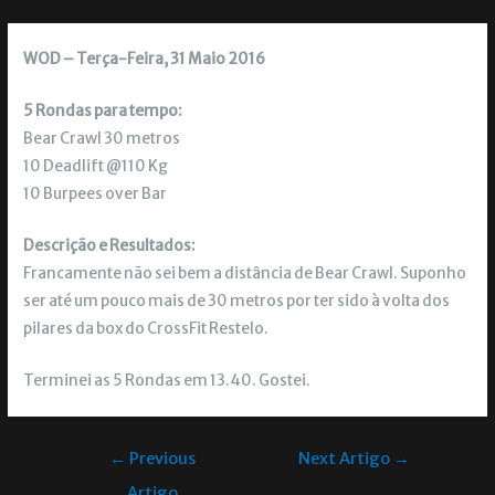
WOD – Terça-Feira, 31 Maio 2016
5 Rondas para tempo:
Bear Crawl 30 metros
10 Deadlift @110 Kg
10 Burpees over Bar
Descrição e Resultados:
Francamente não sei bem a distância de Bear Crawl. Suponho
ser até um pouco mais de 30 metros por ter sido à volta dos
pilares da box do CrossFit Restelo.
Terminei as 5 Rondas em 13.40. Gostei.
←
Previous
Next Artigo
→
Artigo