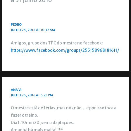
PEDRO
JULHO 25, 2016 AT 10:32 AM
Amigos, grupo dos TPC do mestre no facebook:
https://www.facebook.com/groups/255158968181611/
ANA VI
JULHO 25, 2016 AT 5:23 PM
O mestre está de férias, mas nós não… e por isso toca a
fazer o treino.
Dia 1: 10min20, sem adaptações.
Amanhã há mais malta!! **