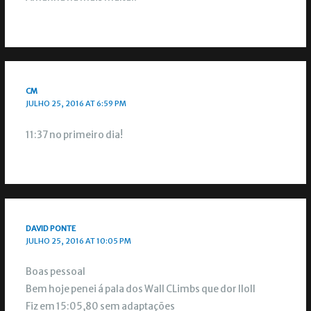
CM
JULHO 25, 2016 AT 6:59 PM
11:37 no primeiro dia!
DAVID PONTE
JULHO 25, 2016 AT 10:05 PM
Boas pessoal
Bem hoje penei á pala dos Wall CLimbs que dor lloll
Fiz em 15:05,80 sem adaptações