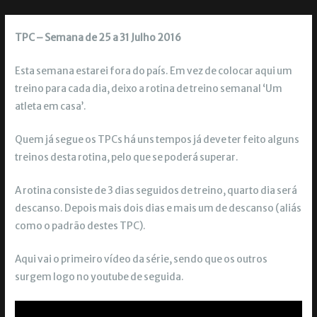
TPC – Semana de 25 a 31 Julho 2016
Esta semana estarei fora do país. Em vez de colocar aqui um
treino para cada dia, deixo a rotina de treino semanal ‘Um
atleta em casa’.
Quem já segue os TPCs há uns tempos já deve ter feito alguns
treinos desta rotina, pelo que se poderá superar.
A rotina consiste de 3 dias seguidos de treino, quarto dia será
descanso. Depois mais dois dias e mais um de descanso (aliás
como o padrão destes TPC).
Aqui vai o primeiro vídeo da série, sendo que os outros
surgem logo no youtube de seguida.