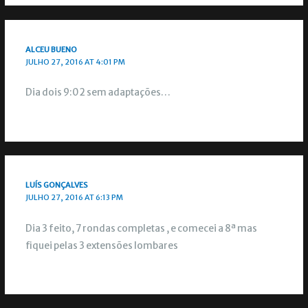
ALCEU BUENO
JULHO 27, 2016 AT 4:01 PM
Dia dois 9:02 sem adaptações…
LUÍS GONÇALVES
JULHO 27, 2016 AT 6:13 PM
Dia 3 feito, 7 rondas completas , e comecei a 8ª mas
fiquei pelas 3 extensões lombares