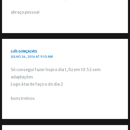
abraço pessoal
LUÍS GONÇALVES
JULHO 26, 2016 AT 9:10 AM
Só consegui fazer hoje o dia 1, fiz em 10:52 sem
adaptações
Logo à tarde faço o do dia 2
bons treinos