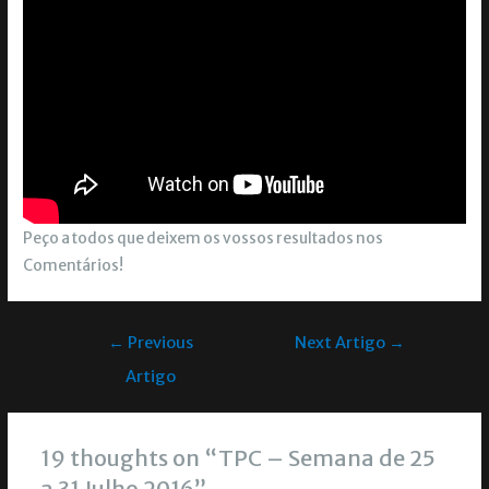
Peço a todos que deixem os vossos resultados nos
Comentários!
←
Previous
Next Artigo
→
Artigo
19 thoughts on “TPC – Semana de 25
a 31 Julho 2016”