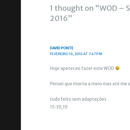
1 thought on “WOD – Se
2016”
DAVID PONTE
FEVEREIRO 16, 2016 AT 7:47 PM
Hoje apeteceu fazer este WOD
Pensei que morria a meio mas até me
tudo feito sem adaptações
15:39,19