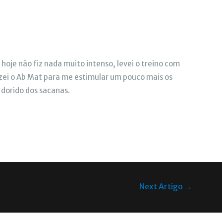
oje não fiz nada muito intenso, levei o treino com
izei o Ab Mat para me estimular um pouco mais os
 dorido dos sacanas.
Next Artigo
→