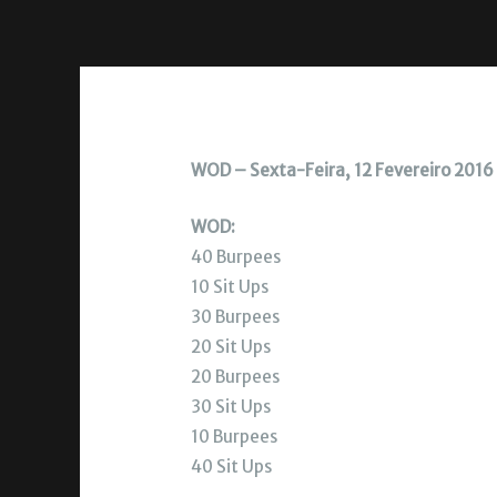
WOD – Sexta-Feira, 12 Fevereiro 2016
WOD:
40 Burpees
10 Sit Ups
30 Burpees
20 Sit Ups
20 Burpees
30 Sit Ups
10 Burpees
40 Sit Ups