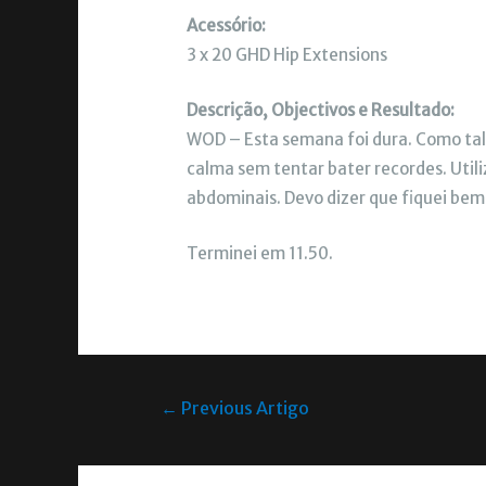
Acessório:
3 x 20 GHD Hip Extensions
Descrição, Objectivos e Resultado:
WOD – Esta semana foi dura. Como tal h
calma sem tentar bater recordes. Util
abdominais. Devo dizer que fiquei bem
Terminei em 11.50.
←
Previous Artigo