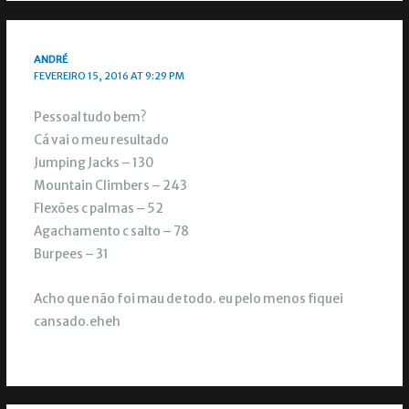
ANDRÉ
FEVEREIRO 15, 2016 AT 9:29 PM
Pessoal tudo bem?
Cá vai o meu resultado
Jumping Jacks – 130
Mountain Climbers – 243
Flexões c palmas – 52
Agachamento c salto – 78
Burpees – 31
Acho que não foi mau de todo. eu pelo menos fiquei
cansado.eheh