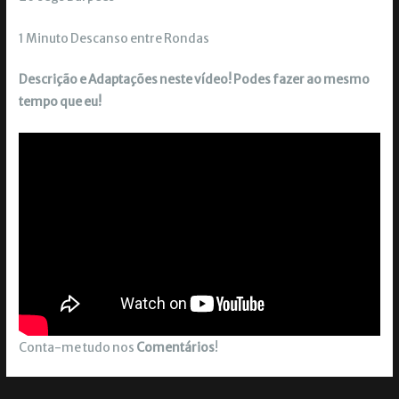
1 Minuto Descanso entre Rondas
Descrição e Adaptações neste vídeo! Podes fazer ao mesmo
tempo que eu!
Conta-me tudo nos
Comentários
!