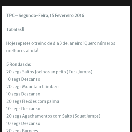
TPC – Segunda-Feira, 15 Fevereiro 2016
Tabatas!!
Hoje repetes o treino de dia 3 de Janeiro! Quero números
melhores ainda!
5 Rondas de:
20 segs Saltos Joelhos ao peito (Tuck Jumps)
10 segs Descanso
20 segs Mountain Climbers
10 segs Descanso
20 segs Flexões com palma
10 segs Descanso
20 segs Agachamentos com Salto (Squat Jumps)
10 segs Descanso
20 segs Burpees