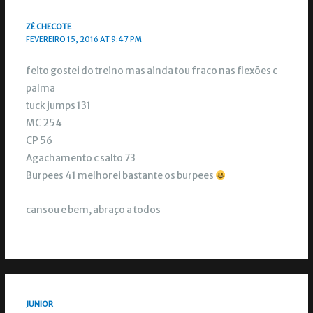
ZÉ CHECOTE
FEVEREIRO 15, 2016 AT 9:47 PM
feito gostei do treino mas ainda tou fraco nas flexões c
palma
tuck jumps 131
MC 254
CP 56
Agachamento c salto 73
Burpees 41 melhorei bastante os burpees
cansou e bem, abraço a todos
JUNIOR