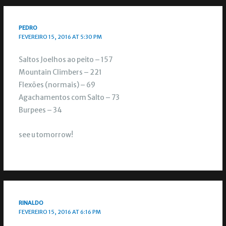
PEDRO
FEVEREIRO 15, 2016 AT 5:30 PM
Saltos Joelhos ao peito – 157
Mountain Climbers – 221
Flexões (normais) – 69
Agachamentos com Salto – 73
Burpees – 34
see u tomorrow!
RINALDO
FEVEREIRO 15, 2016 AT 6:16 PM