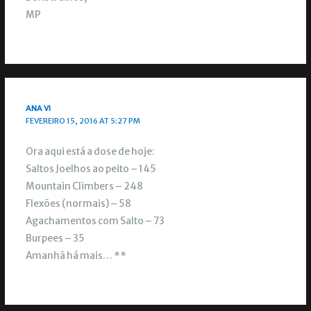
MP
ANA VI
FEVEREIRO 15, 2016 AT 5:27 PM
Ora aqui está a dose de hoje:
Saltos Joelhos ao peito – 145
Mountain Climbers – 248
Flexões (normais) – 58
Agachamentos com Salto – 73
Burpees – 35
Amanhã há mais… **