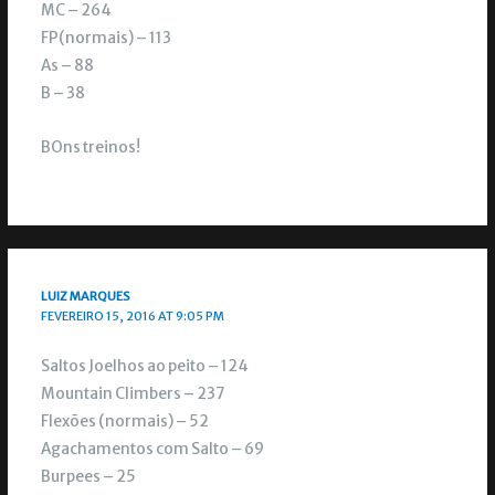
MC – 264
FP(normais) – 113
As – 88
B – 38
BOns treinos!
LUIZ MARQUES
FEVEREIRO 15, 2016 AT 9:05 PM
Saltos Joelhos ao peito – 124
Mountain Climbers – 237
Flexões (normais) – 52
Agachamentos com Salto – 69
Burpees – 25