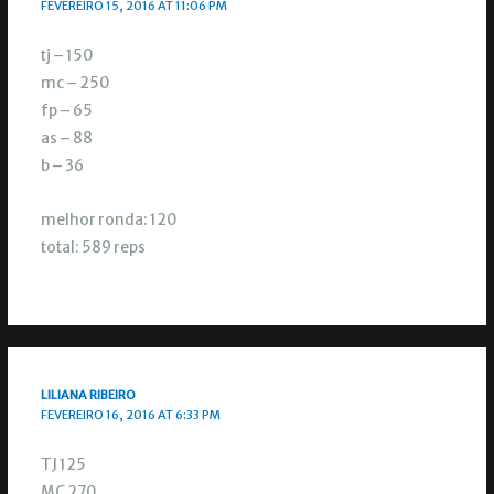
FEVEREIRO 15, 2016 AT 11:06 PM
tj – 150
mc – 250
fp – 65
as – 88
b – 36
melhor ronda: 120
total: 589 reps
LILIANA RIBEIRO
FEVEREIRO 16, 2016 AT 6:33 PM
TJ 125
MC 270