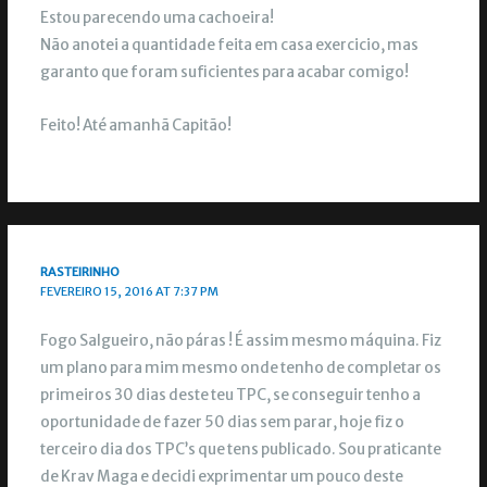
Estou parecendo uma cachoeira!
Não anotei a quantidade feita em casa exercicio, mas
garanto que foram suficientes para acabar comigo!
Feito! Até amanhã Capitão!
RASTEIRINHO
FEVEREIRO 15, 2016 AT 7:37 PM
Fogo Salgueiro, não páras ! É assim mesmo máquina. Fiz
um plano para mim mesmo onde tenho de completar os
primeiros 30 dias deste teu TPC, se conseguir tenho a
oportunidade de fazer 50 dias sem parar, hoje fiz o
terceiro dia dos TPC’s que tens publicado. Sou praticante
de Krav Maga e decidi exprimentar um pouco deste