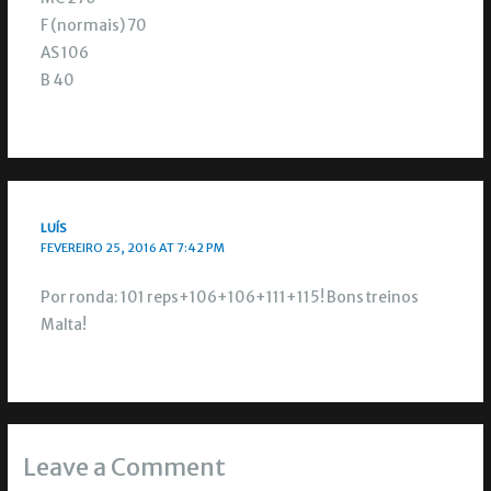
F (normais) 70
AS 106
B 40
LUÍS
FEVEREIRO 25, 2016 AT 7:42 PM
Por ronda: 101 reps+106+106+111+115! Bons treinos
Malta!
Leave a Comment