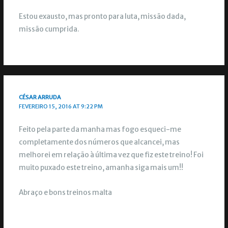
Estou exausto, mas pronto para luta, missão dada,
missão cumprida.
CÉSAR ARRUDA
FEVEREIRO 15, 2016 AT 9:22 PM
Feito pela parte da manha mas fogo esqueci-me
completamente dos números que alcancei, mas
melhorei em relação à última vez que fiz este treino! Foi
muito puxado este treino, amanha siga mais um!!
Abraço e bons treinos malta