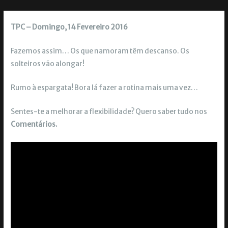
TPC – Domingo, 14 Fevereiro 2016
Fazemos assim… Os que namoram têm descanso. Os
solteiros vão alongar!
Rumo à espargata! Bora lá fazer a rotina mais uma vez…
Sentes-te a melhorar a flexibilidade? Quero saber tudo nos
Comentários.