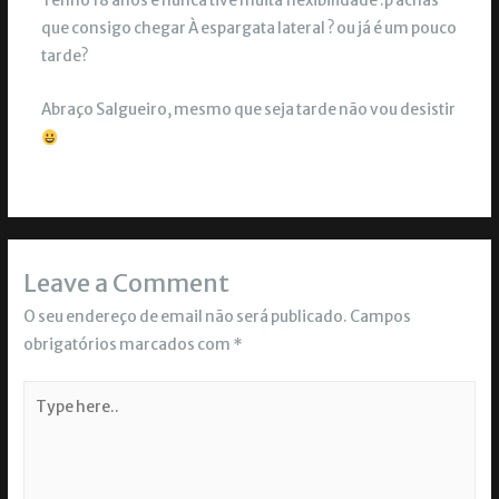
Tenho 18 anos e nunca tive muita flexibilidade :p achas
que consigo chegar À espargata lateral ? ou já é um pouco
tarde?
Abraço Salgueiro, mesmo que seja tarde não vou desistir
Leave a Comment
O seu endereço de email não será publicado.
Campos
obrigatórios marcados com
*