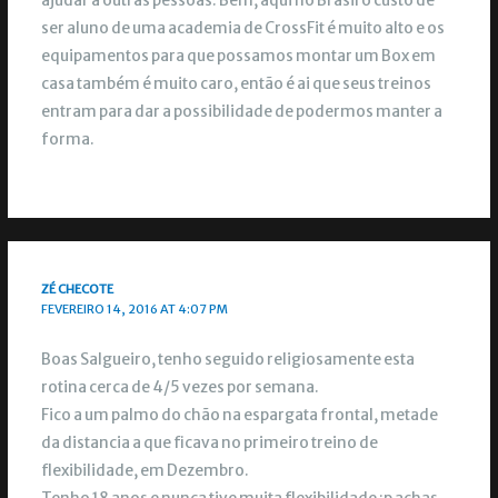
ajudar a outras pessoas. Bem, aqui no Brasil o custo de
ser aluno de uma academia de CrossFit é muito alto e os
equipamentos para que possamos montar um Box em
casa também é muito caro, então é ai que seus treinos
entram para dar a possibilidade de podermos manter a
forma.
ZÉ CHECOTE
FEVEREIRO 14, 2016 AT 4:07 PM
Boas Salgueiro, tenho seguido religiosamente esta
rotina cerca de 4/5 vezes por semana.
Fico a um palmo do chão na espargata frontal, metade
da distancia a que ficava no primeiro treino de
flexibilidade, em Dezembro.