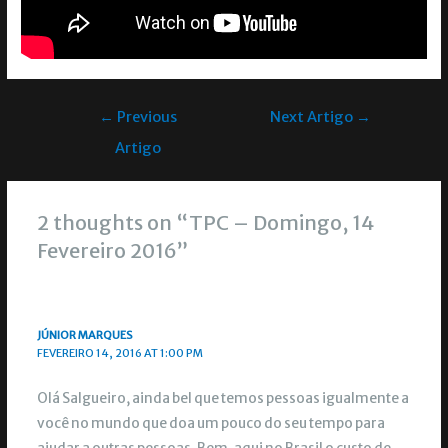
←
Previous
Next Artigo
→
Artigo
2 thoughts on “TPC – Domingo, 14
Fevereiro 2016”
JÚNIOR MARQUES
FEVEREIRO 14, 2016 AT 1:00 PM
Olá Salgueiro, ainda bel que temos pessoas igualmente a
você no mundo que doa um pouco do seu tempo para