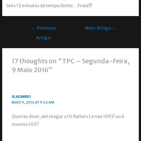
tens 12 minutos de tempo limite… Fruta!!!
←
Previous
Next Artigo
→
Artigo
17 thoughts on “TPC – Segunda-Feira,
9 Maio 2016”
VLADIMIRO
MAIO 9, 2016 AT 9:42 AM
Querias dizer, até chegar a 10 flutters ( e não 100)? ou é
mesmo 100?