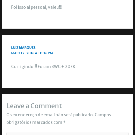
Foi isso aí pessoal, valeu!!!
LUIZ MARQUES
MAIO 12, 2016 AT 11:16 PM
Corrigindo!!! Foram 3WC + 20FK.
Leave a Comment
O seu endereço de email não será publicado.
Campos
obrigatórios marcados com
*