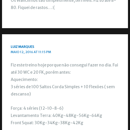
Os Wallclimbs são simplesmente, terríveis. Fiz só até 8-
80. Fiquei de rastos…:(
LUIZ MARQUES
MAIO 12, 2016 AT 11:15 PM
Fiz este treino hoje porque não consegui fazer no dia. Fui
até 30 WC e 20 FK, porém antes:
Aquecimento:
3 séries de 100 Saltos Corda Simples + 10 Flexões ( sem
descanso)
Força: 4 séries (12-10-8-6)
Levantamento Terra: 40Kg-48Kg-56Kg-64Kg
Front Squat: 30Kg-34Kg-38Kg-42Kg