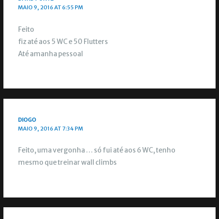
MAIO 9, 2016 AT 6:55 PM
Feito
fiz até aos 5 WC e 50 Flutters
Até amanha pessoal
DIOGO
MAIO 9, 2016 AT 7:34 PM
Feito, uma vergonha … só fui até aos 6 WC, tenho
mesmo que treinar wall climbs