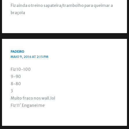
Fiz ainda o treino sapateira/trambolho para queimar a
braçola
PADEIRO
MAIO 9, 2016 AT 2:15 PM
Fiz 10-100
9-90
8-80
3
Muito fraco nos wall.lol
Fiz 11′ Enganei me