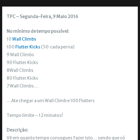
TPC – Segunda-Feira, 9 Maio 2016
No mínimo de tempo possível:
10
Wall Climbs
100
Flutter Kicks
(50 cada perna)
9 Wall Climbs
90 Flutter Kicks
8Wall Climbs
80 Flutter Kicks
7 Wall Climbs…
…Ate chegar a um Wall Climb e 100 Flutters
Tempo limite – 12 minutos!
Descrição:
Vê em quanto tempo consegues fazer isto… sendo que só