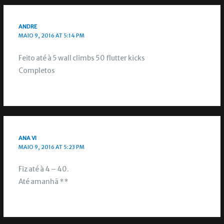
ANDRE
MAIO 9, 2016 AT 5:14 PM
Feito até à 5 wall climbs 50 flutter kicks
Completos
ANA VI
MAIO 9, 2016 AT 5:23 PM
Fiz até à 4 – 40.
Até amanhã **