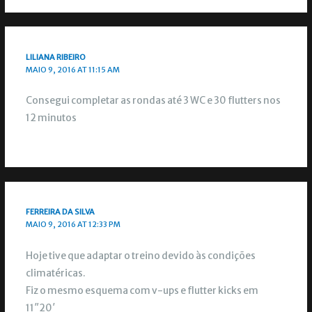
LILIANA RIBEIRO
MAIO 9, 2016 AT 11:15 AM
Consegui completar as rondas até 3 WC e 30 flutters nos
12 minutos
FERREIRA DA SILVA
MAIO 9, 2016 AT 12:33 PM
Hoje tive que adaptar o treino devido às condições
climatéricas.
Fiz o mesmo esquema com v-ups e flutter kicks em
11″20′