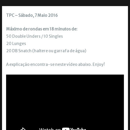
TPC – Sábado, 7 Maio 2016
Máximo de rondas em 18 minutos de:
50 Double Unders / 10 Singles
20 Lunges
20 DB Snatch (haltere ou garrafa de água)
A explicação encontra-se neste vídeo abaixo. Enjoy!