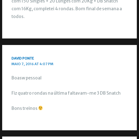
com 150 Singles + 20 Lunges com 20Kg + DB Snatch
com 16Kg, completei 4 rondas. Bom final de semana a
todos.
DAVID PONTE
MAIO 7, 2016 AT 4:07 PM
Boasw pessoal
Fiz quatro rondas na última faltavam-me 3 DB Snatch
Bons treinos