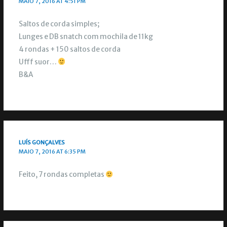
MAIO 7, 2016 AT 4:51 PM
Saltos de corda simples;
Lunges e DB snatch com mochila de 11kg
4 rondas + 150 saltos de corda
Ufff suor…
B&A
LUÍS GONÇALVES
MAIO 7, 2016 AT 6:35 PM
Feito, 7 rondas completas