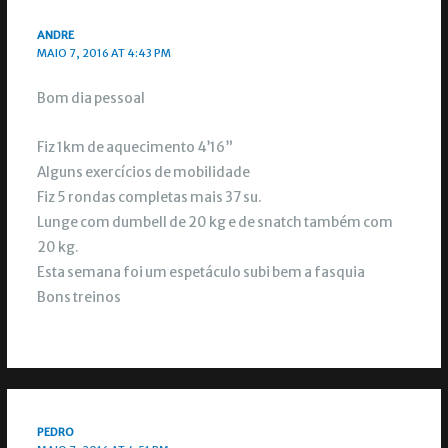
ANDRE
MAIO 7, 2016 AT 4:43 PM
Bom dia pessoal
Fiz 1km de aquecimento 4’16”
Alguns exercícios de mobilidade
Fiz 5 rondas completas mais 37 su.
Lunge com dumbell de 20 kg e de snatch também com
20 kg.
Esta semana foi um espetáculo subi bem a fasquia
Bons treinos
PEDRO