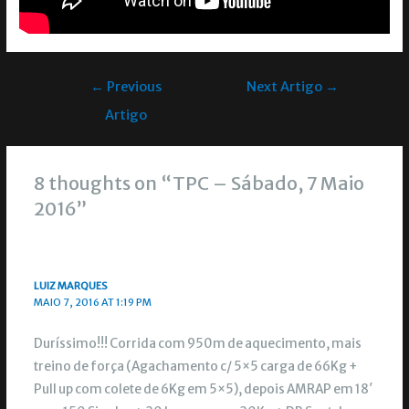
←
Previous
Next Artigo
→
Artigo
8 thoughts on “TPC – Sábado, 7 Maio
2016”
LUIZ MARQUES
MAIO 7, 2016 AT 1:19 PM
Duríssimo!!! Corrida com 950m de aquecimento, mais
treino de força (Agachamento c/ 5×5 carga de 66Kg +
Pull up com colete de 6Kg em 5×5), depois AMRAP em 18′