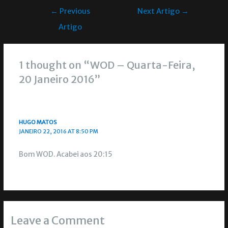
←
Previous
Next Artigo
→
Artigo
1 thought on “WOD – Quarta-Feira,
20 Janeiro 2016”
HUGO MATOS
JANEIRO 22, 2016 AT 8:50 PM
Bom WOD. Acabei aos 20:15
Leave a Comment