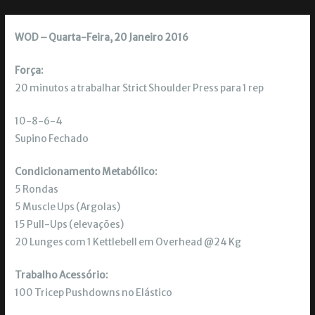
WOD – Quarta-Feira, 20 Janeiro 2016
Força:
20 minutos a trabalhar Strict Shoulder Press para 1 rep
10-8-6-4
Supino Fechado
Condicionamento Metabólico:
5 Rondas
5 Muscle Ups (Argolas)
15 Pull-Ups (elevações)
20 Lunges com 1 Kettlebell em Overhead @24 Kg
Trabalho Acessório:
100 Tricep Pushdowns no Elástico