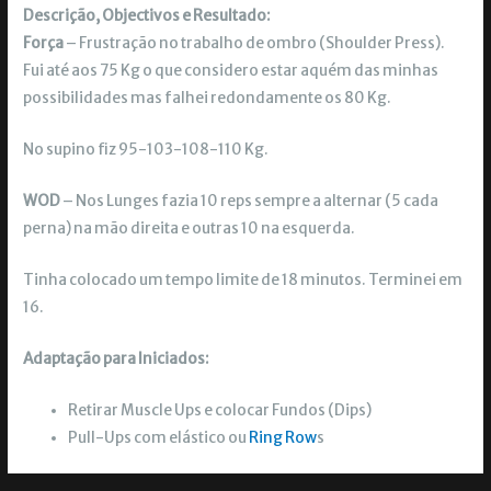
Descrição, Objectivos e Resultado:
Força
– Frustração no trabalho de ombro (Shoulder Press).
Fui até aos 75 Kg o que considero estar aquém das minhas
possibilidades mas falhei redondamente os 80 Kg.
No supino fiz 95-103-108-110 Kg.
WOD
– Nos Lunges fazia 10 reps sempre a alternar (5 cada
perna) na mão direita e outras 10 na esquerda.
Tinha colocado um tempo limite de 18 minutos. Terminei em
16.
Adaptação para Iniciados:
Retirar Muscle Ups e colocar Fundos (Dips)
Pull-Ups com elástico ou
Ring Row
s