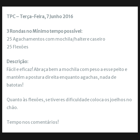
TPC – Terça-Feira, 7 Junho 2016
3 Rondas no Mínimo tempo possível:
25 Agachamentos com mochila/haltere caseiro
25 Flexões
Descrição:
Fácil e eficaz! Abraça bem a mochila com peso a esse peito e
mantém a postura direita enquanto agachas, nada de
batotas!
Quanto às flexões, se tiveres dificuldade coloca os joelhos no
chão.
Tempo nos comentários!