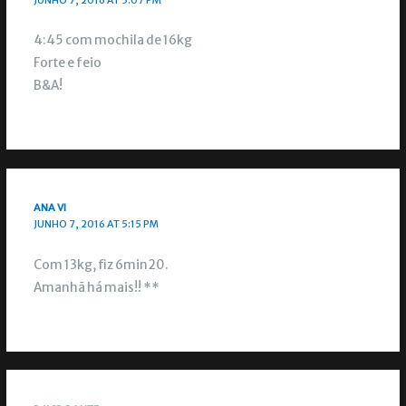
4:45 com mochila de 16kg
Forte e feio
B&A!
ANA VI
JUNHO 7, 2016 AT 5:15 PM
Com 13kg, fiz 6min20.
Amanhã há mais!! **