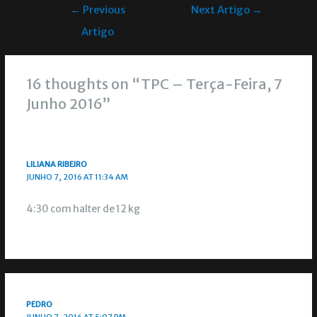
←
Previous
Next Artigo
→
Artigo
16 thoughts on “TPC – Terça-Feira, 7
Junho 2016”
LILIANA RIBEIRO
JUNHO 7, 2016 AT 11:34 AM
4:30 com halter de 12 kg
PEDRO
JUNHO 7, 2016 AT 5:07 PM