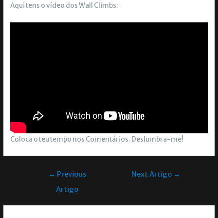
Aqui tens o vídeo dos Wall Climbs:
Coloca o teu tempo nos Comentários. Deslumbra-me!
←
Previous
Next Artigo
→
Artigo