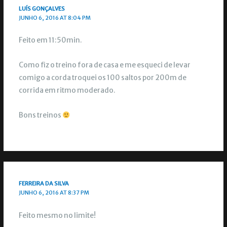
LUÍS GONÇALVES
JUNHO 6, 2016 AT 8:04 PM
Feito em 11:50min.
Como fiz o treino fora de casa e me esqueci de levar
comigo a corda troquei os 100 saltos por 200m de
corrida em ritmo moderado.
Bons treinos
FERREIRA DA SILVA
JUNHO 6, 2016 AT 8:37 PM
Feito mesmo no limite!