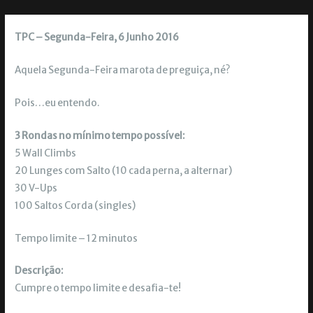
TPC – Segunda-Feira, 6 Junho 2016
Aquela Segunda-Feira marota de preguiça, né?
Pois…eu entendo.
3 Rondas no mínimo tempo possível:
5 Wall Climbs
20 Lunges com Salto (10 cada perna, a alternar)
30 V-Ups
100 Saltos Corda (singles)
Tempo limite – 12 minutos
Descrição:
Cumpre o tempo limite e desafia-te!