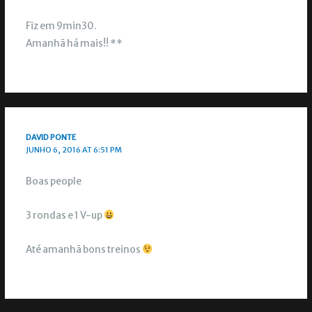
Fiz em 9min30.
Amanhã há mais!! **
DAVID PONTE
JUNHO 6, 2016 AT 6:51 PM
Boas people
3 rondas e 1 V-up
Até amanhã bons treinos