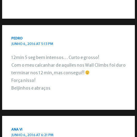
PEDRO
JUNHO 6, 2016 AT 5:13 PM
12min 5 seg bem intensos… Curto e grosso!
Com o meu calcanhar de aquiles nos Wall Climbs foi duro
terminar nos 12 min, mas consegui!!
Força nisso!
Beijinhos e abraços
ANA VI
JUNHO 6, 2016 AT 6:21 PM