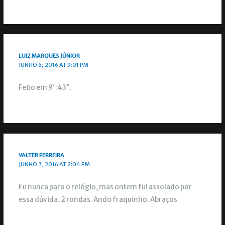
LUIZ MARQUES JÚNIOR
JUNHO 6, 2016 AT 9:01 PM
Feito em 9′:43″.
VALTER FERREIRA
JUNHO 7, 2016 AT 2:04 PM
Eu nunca paro o relógio, mas ontem fui assolado por
essa dúvida. 2 rondas. Ando fraquinho. Abraços