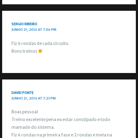
SERGIO RIBEIRO
JUNHO 21, 2016 AT 7:06 PM
Fiz 4 rondas de cada circuito.
Bons treinos
DAVID PONTE
JUNHO 21, 2016 AT 7:23 PM
Boas pessoal
Treino excelente pena eu estar constipado e todo
mamado do sistema.
Fiz 4 rondas na primeira fase e 2 rondas e meia na