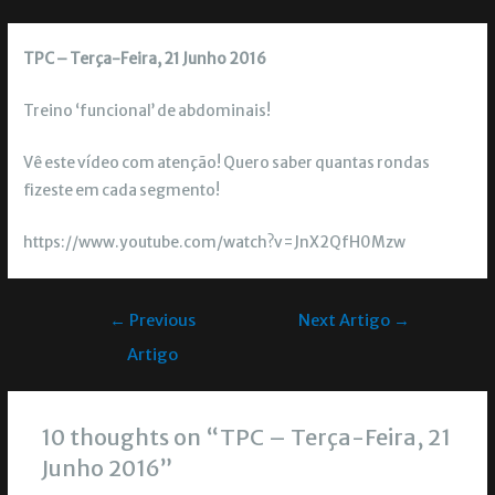
TPC – Terça-Feira, 21 Junho 2016
Treino ‘funcional’ de abdominais!
Vê este vídeo com atenção! Quero saber quantas rondas
fizeste em cada segmento!
https://www.youtube.com/watch?v=JnX2QfH0Mzw
←
Previous
Next Artigo
→
Artigo
10 thoughts on “TPC – Terça-Feira, 21
Junho 2016”