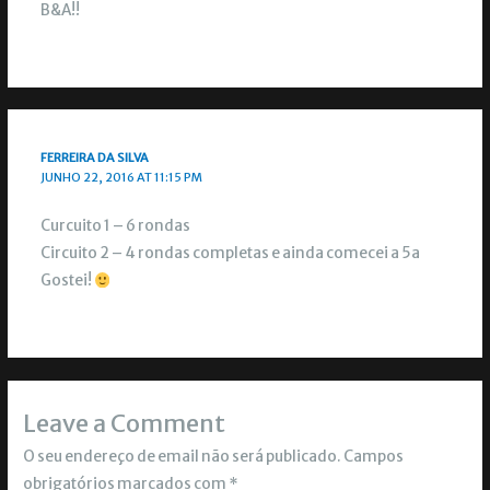
B&A!!
FERREIRA DA SILVA
JUNHO 22, 2016 AT 11:15 PM
Curcuito 1 – 6 rondas
Circuito 2 – 4 rondas completas e ainda comecei a 5a
Gostei!
Leave a Comment
O seu endereço de email não será publicado.
Campos
obrigatórios marcados com
*