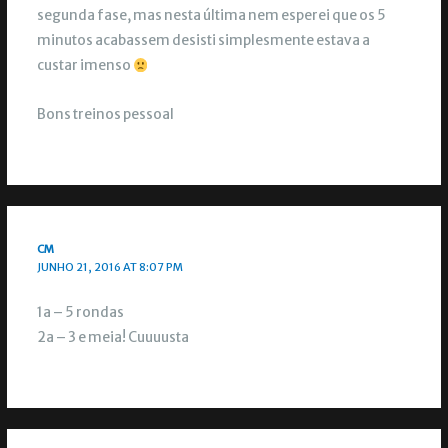
segunda fase, mas nesta última nem esperei que os 5
minutos acabassem desisti simplesmente estava a
custar imenso
Bons treinos pessoal
CM
JUNHO 21, 2016 AT 8:07 PM
1a – 5 rondas
2a – 3 e meia! Cuuuusta