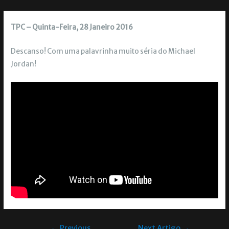
TPC – Quinta-Feira, 28 Janeiro 2016
Descanso! Com uma palavrinha muito séria do Michael
Jordan!
←
Previous
Next Artigo
→