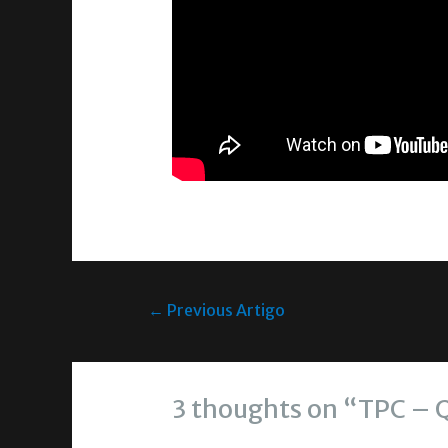
←
Previous Artigo
3 thoughts on “TPC – 