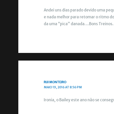
Andei uns dias parado devido uma peque
e nada melhor para retomar o ritmo d
da uma “pica” danada….Bons Treinos
RUI MONTEIRO
MAIO 19, 2016 AT 8:56 PM
Ironia, o Bailey este ano não se conse