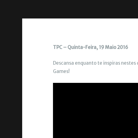
TPC – Quinta-Feira, 19 Maio 2016
Descansa enquanto te inspiras nestes d
Games!