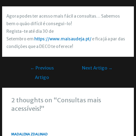
Agora podes ter acesso mais fácil a consultas… Sabemos
bem o quão difícil é consegui-lo!
Regista-te até dia 30 de
Setembro em
https://www.maisaudeja.pt/
e fica já a par das
condições que a DECO te oferece!
←
Previous
Next Artigo
→
Artigo
2 thoughts on “Consultas mais
acessíveis!”
MADALENA ZDALINAD