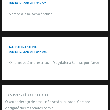
JUNHO 12, 2016 AT 12:42 AM
Vamos a isso. Acho óptimo!
MAGDALENA SALINAS
JUNHO 12, 2016 AT 12:44 AM
O nome está mal escrito….Magdalena Salinas por favor
Leave a Comment
O seu endereço de email não será publicado.
Campos
obrigatórios marcados com
*