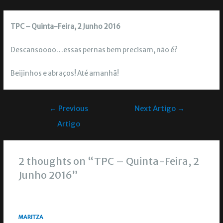
TPC – Quinta-Feira, 2 Junho 2016
Descansoooo…essas pernas bem precisam, não é?
Beijinhos e abraços! Até amanhã!
←
Previous
Next Artigo
→
Artigo
2 thoughts on “TPC – Quinta-Feira, 2
Junho 2016”
MARITZA