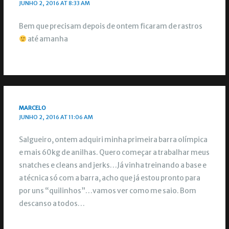
JUNHO 2, 2016 AT 8:33 AM
Bem que precisam depois de ontem ficaram de rastros
até amanha
MARCELO
JUNHO 2, 2016 AT 11:06 AM
Salgueiro, ontem adquiri minha primeira barra olímpica
e mais 60kg de anilhas. Quero começar a trabalhar meus
snatches e cleans and jerks…Já vinha treinando a base e
a técnica só com a barra, acho que já estou pronto para
por uns “quilinhos”…vamos ver como me saio. Bom
descanso a todos…