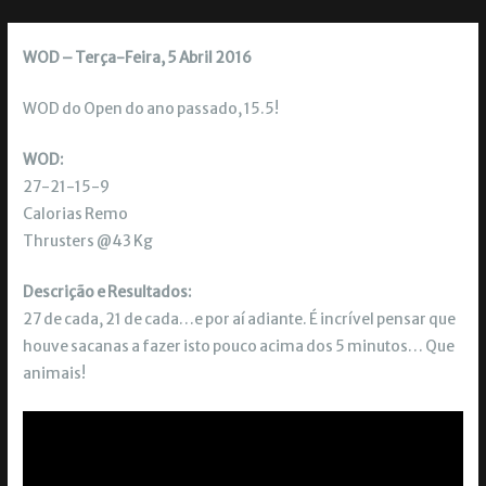
WOD – Terça-Feira, 5 Abril 2016
WOD do Open do ano passado, 15.5!
WOD:
27-21-15-9
Calorias Remo
Thrusters @43 Kg
Descrição e Resultados:
27 de cada, 21 de cada…e por aí adiante. É incrível pensar que
houve sacanas a fazer isto pouco acima dos 5 minutos… Que
animais!