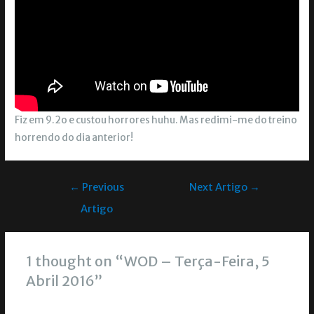
Fiz em 9.2o e custou horrores huhu. Mas redimi-me do treino
horrendo do dia anterior!
←
Previous
Next Artigo
→
Artigo
1 thought on “WOD – Terça-Feira, 5
Abril 2016”