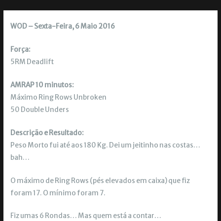
WOD – Sexta-Feira, 6 Maio 2016
Força:
5RM Deadlift
AMRAP 10 minutos:
Máximo Ring Rows Unbroken
50 Double Unders
Descrição e Resultado:
Peso Morto fui até aos 180 Kg. Dei um jeitinho nas costas…
bah…
O máximo de Ring Rows (pés elevados em caixa) que fiz
foram 17. O mínimo foram 7.
Fiz umas 6 Rondas… Mas quem está a contar…