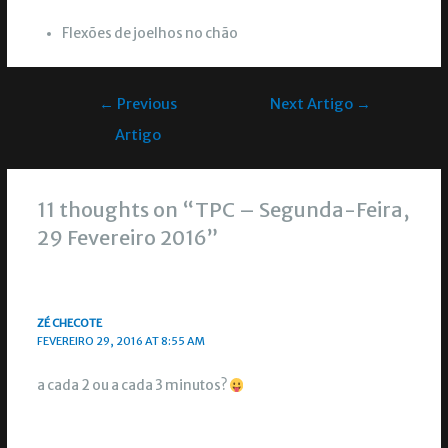
Flexões de joelhos no chão
←
Previous
Next Artigo
→
Artigo
11 thoughts on “TPC – Segunda-Feira,
29 Fevereiro 2016”
ZÉ CHECOTE
FEVEREIRO 29, 2016 AT 8:55 AM
a cada 2 ou a cada 3 minutos?