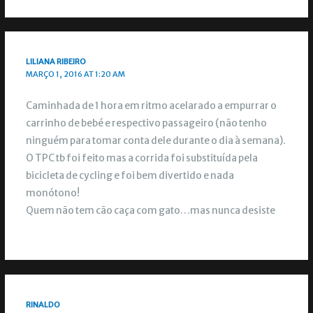
LILIANA RIBEIRO
MARÇO 1, 2016 AT 1:20 AM
Caminhada de 1 hora em ritmo acelarado a empurrar o
carrinho de bebé e respectivo passageiro (não tenho
ninguém para tomar conta dele durante o dia à semana).
O TPC tb foi feito mas a corrida foi substituída pela
bicicleta de cycling e foi bem divertido e nada
monótono!
Quem não tem cão caça com gato…mas nunca desiste
RINALDO