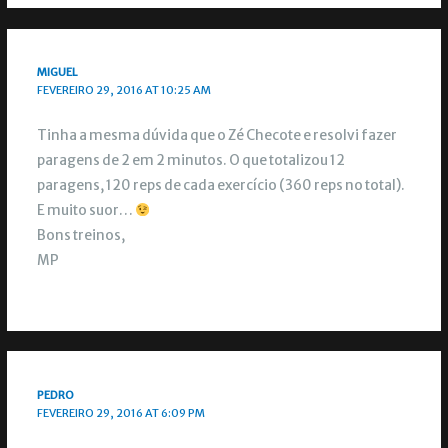
MIGUEL
FEVEREIRO 29, 2016 AT 10:25 AM
Tinha a mesma dúvida que o Zé Checote e resolvi fazer
paragens de 2 em 2 minutos. O que totalizou 12
paragens, 120 reps de cada exercício (360 reps no total).
E muito suor…
Bons treinos,
MP
PEDRO
FEVEREIRO 29, 2016 AT 6:09 PM