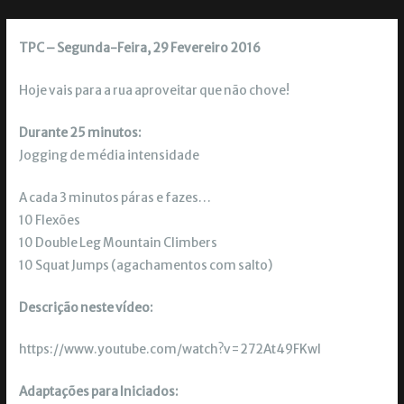
TPC – Segunda-Feira, 29 Fevereiro 2016
Hoje vais para a rua aproveitar que não chove!
Durante 25 minutos:
Jogging de média intensidade
A cada 3 minutos páras e fazes…
10 Flexões
10 Double Leg Mountain Climbers
10 Squat Jumps (agachamentos com salto)
Descrição neste vídeo:
https://www.youtube.com/watch?v=272At49FKwI
Adaptações para Iniciados: