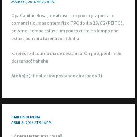
MARÇO 1, 2016 AT 2:28 PM
Opa Capitão Rosa, me atrasei um pouco pra postar o
comentário, mas ontem fiz o TPC do dia 23/02 (PEITO),
pois meu tempo estava um pouco curto e o tempo não
estava bom pra fazer a corridinha.
Farei esse daqui no dia de descanso. Oh god, perdi meu
descanso! hahaha
Até hoje (afinal, estou postando atrasado xD)
CARLOS OLIVEIRA
ABRIL 8, 2016 AT 9:16 PM
Só para testar uma coisa!!