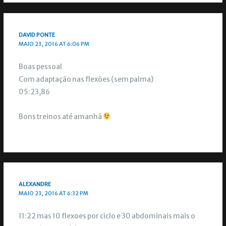
DAVID PONTE
MAIO 23, 2016 AT 6:06 PM
Boas pessoal
Com adaptação nas flexões (sem palma)
05:23,86
Bons treinos até amanhã
ALEXANDRE
MAIO 23, 2016 AT 6:32 PM
11:22 mas 10 flexoes por ciclo e 30 abdominais mais o