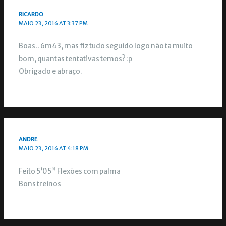
RICARDO
MAIO 23, 2016 AT 3:37 PM
Boas.. 6m43, mas fiz tudo seguido logo não ta muito
bom, quantas tentativas temos? :p
Obrigado e abraço.
ANDRE
MAIO 23, 2016 AT 4:18 PM
Feito 5’05” Flexões com palma
Bons treinos