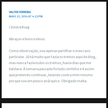
VALTER FERREIRA
MAIO 23, 2016 AT 4:22 PM
12min48seg
Abraços e bons treinos
Como observação, vou apenas partilhar o meu caso
particular. Já há muito que fazia os treinos aqui do blog,
mas nunca fazia todos os treinos, havia dias que me
baldava. A semana passada fiz tudo certinho e é assim
que pretendo continuar, lutando contra mim mesmo
porque sou um pouco anárquico. Obrigado malta.