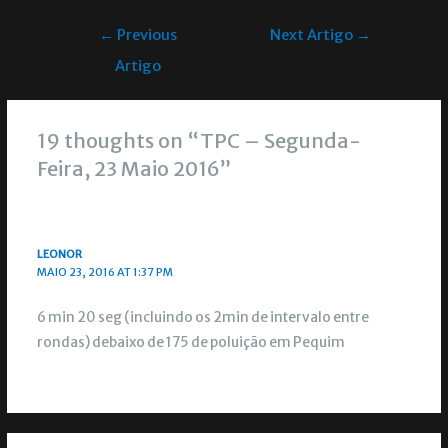
←
Previous
Next Artigo
→
Artigo
19 thoughts on “TPC – Segunda-
Feira, 23 Maio 2016”
LEONOR
MAIO 23, 2016 AT 1:37 PM
6 min 20 seg (incluindo os 2min de intervalo entre
rondas) debaixo de 175 de poluição em Pequim