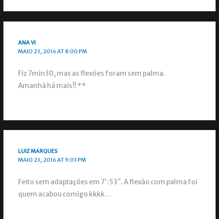
ANA VI
MAIO 23, 2016 AT 8:00 PM
Fiz 7min30, mas as flexões foram sem palma.
Amanhã há mais!! **
LUIZ MARQUES
MAIO 23, 2016 AT 9:03 PM
Feito sem adaptações em 7′:53″. A flexão com palma foi
quem acabou comigo kkkk…