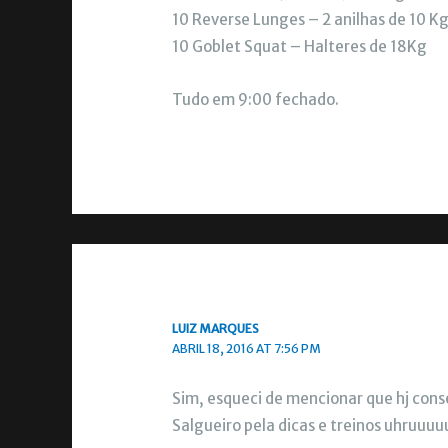
10 Reverse Lunges – 2 anilhas de 10 K
10 Goblet Squat – Halteres de 18Kg
Tudo em 9:00 fechado.
LUIZ MARQUES
ABRIL 18, 2016 AT 7:56 PM
Sim, esqueci de mencionar que hj cons
Salgueiro pela dicas e treinos uhruuu