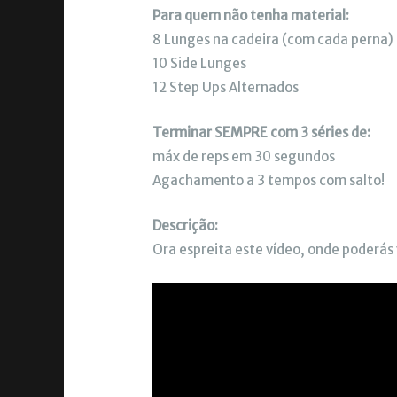
Para quem não tenha material:
8 Lunges na cadeira (com cada perna)
10 Side Lunges
12 Step Ups Alternados
Terminar SEMPRE com 3 séries de:
máx de reps em 30 segundos
Agachamento a 3 tempos com salto!
Descrição:
Ora espreita este vídeo, onde poderás