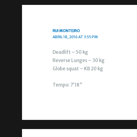
RUI MONTEIRO
ABRIL 18, 2016 AT 3:55 PM
Deadlift – 50 kg
Reverse Lunges – 30 kg
Globe squat – KB 20 kg
Tempo: 7’18”