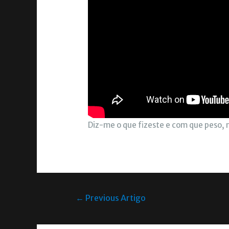
Diz-me o que fizeste e com que peso, 
←
Previous Artigo