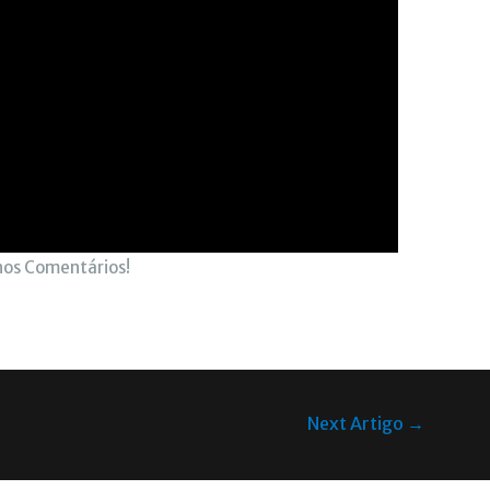
nos Comentários!
Next Artigo
→