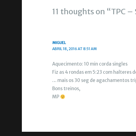
11 thoughts on “TPC – 
MIGUEL
ABRIL 18, 2016 AT 8:51 AM
Aquecimento: 10 min corda singles
Fiz as 4 rondas em 5:23 com halteres d
… mais os 30 seg de agachamentos tri
Bons treinos,
MP