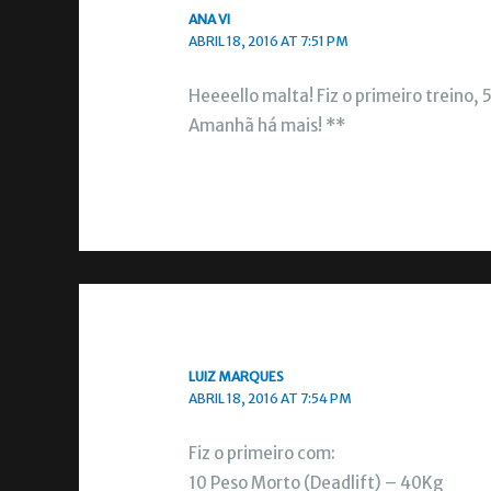
ANA VI
ABRIL 18, 2016 AT 7:51 PM
Heeeello malta! Fiz o primeiro treino, 
Amanhã há mais! **
LUIZ MARQUES
ABRIL 18, 2016 AT 7:54 PM
Fiz o primeiro com:
10 Peso Morto (Deadlift) – 40Kg