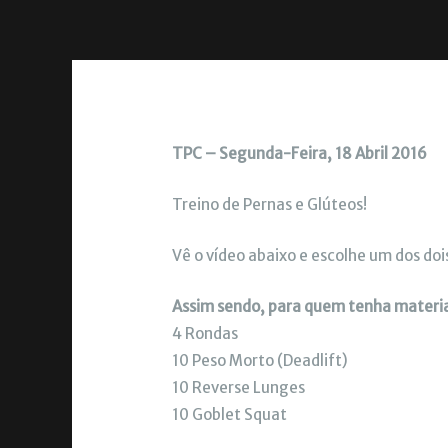
TPC – Segunda-Feira, 18 Abril 2016
Treino de Pernas e Glúteos!
Vê o vídeo abaixo e escolhe um dos dois
Assim sendo, para quem tenha materia
4 Rondas
10 Peso Morto (Deadlift)
10 Reverse Lunges
10 Goblet Squat