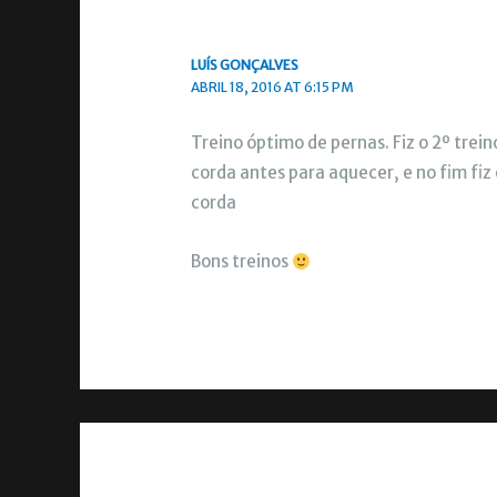
LUÍS GONÇALVES
ABRIL 18, 2016 AT 6:15 PM
Treino óptimo de pernas. Fiz o 2º trei
corda antes para aquecer, e no fim fi
corda
Bons treinos