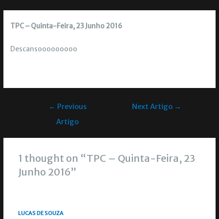
TPC – Quinta-Feira, 23 Junho 2016
Descansooooooooo
←
Previous
Next Artigo
→
Artigo
1 thought on “TPC – Quinta-Feira, 23
Junho 2016”
LUCAS DE SOUZA