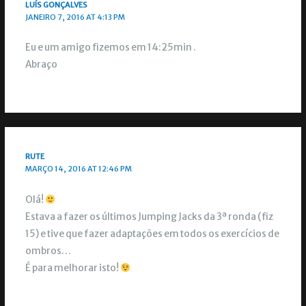
LUÍS GONÇALVES
JANEIRO 7, 2016 AT 4:13 PM
Eu e um amigo fizemos em 14:25min .
Abraço
RUTE
MARÇO 14, 2016 AT 12:46 PM
Olá!
Estava a fazer os últimos Jumping Jacks da 3ª ronda (fiz
15) e tive que fazer adaptações em todos os exercícios de
ombros…
É para melhorar isto!