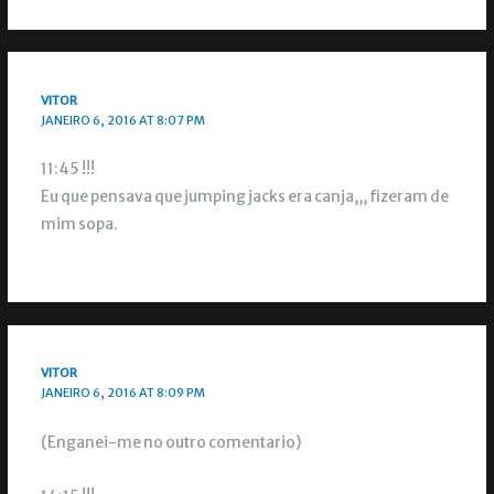
VITOR
JANEIRO 6, 2016 AT 8:07 PM
11:45 !!!
Eu que pensava que jumping jacks era canja,,, fizeram de
mim sopa.
VITOR
JANEIRO 6, 2016 AT 8:09 PM
(Enganei-me no outro comentario)