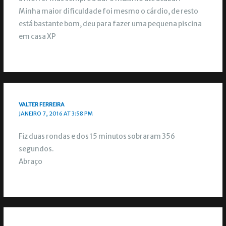
Minha maior dificuldade foi mesmo o cárdio, de resto
está bastante bom, deu para fazer uma pequena piscina
em casa XP
VALTER FERREIRA
JANEIRO 7, 2016 AT 3:58 PM
Fiz duas rondas e dos 15 minutos sobraram 356
segundos.
Abraço