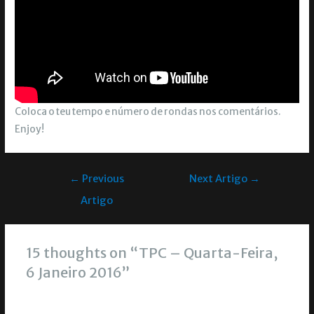
Coloca o teu tempo e número de rondas nos comentários.
Enjoy!
←
Previous
Next Artigo
→
Artigo
15 thoughts on “TPC – Quarta-Feira,
6 Janeiro 2016”