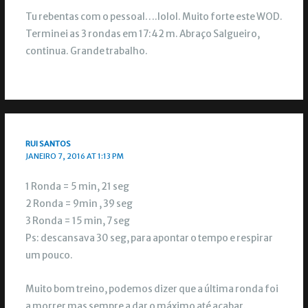
Tu rebentas com o pessoal….lolol. Muito forte este WOD.
Terminei as 3 rondas em 17:42 m. Abraço Salgueiro,
continua. Grande trabalho.
RUI SANTOS
JANEIRO 7, 2016 AT 1:13 PM
1 Ronda = 5 min, 21 seg
2 Ronda = 9min , 39 seg
3 Ronda = 15 min, 7 seg
Ps: descansava 30 seg, para apontar o tempo e respirar
um pouco.
Muito bom treino, podemos dizer que a última ronda foi
a morrer mas sempre a dar o máximo até acabar.