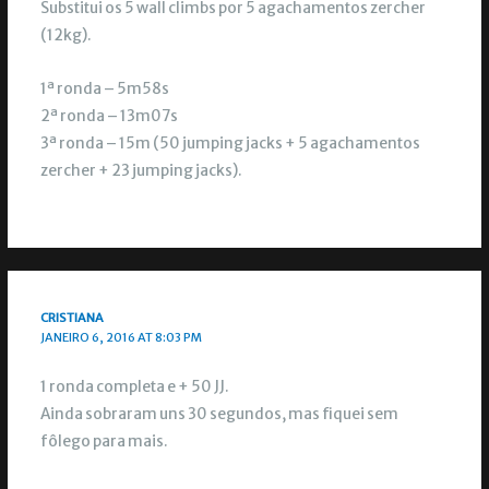
Substitui os 5 wall climbs por 5 agachamentos zercher
(12kg).
1ª ronda – 5m58s
2ª ronda – 13m07s
3ª ronda – 15m (50 jumping jacks + 5 agachamentos
zercher + 23 jumping jacks).
CRISTIANA
JANEIRO 6, 2016 AT 8:03 PM
1 ronda completa e + 50 JJ.
Ainda sobraram uns 30 segundos, mas fiquei sem
fôlego para mais.