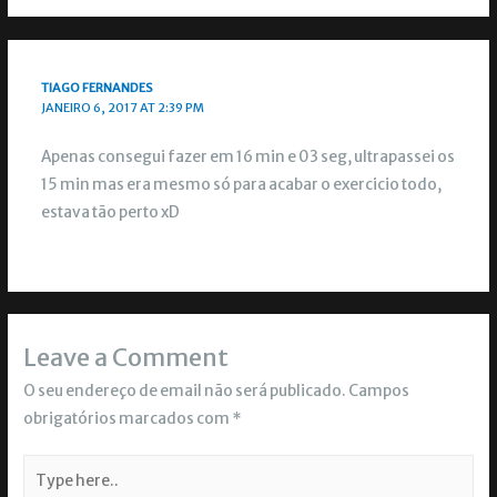
TIAGO FERNANDES
JANEIRO 6, 2017 AT 2:39 PM
Apenas consegui fazer em 16 min e 03 seg, ultrapassei os
15 min mas era mesmo só para acabar o exercicio todo,
estava tão perto xD
Leave a Comment
O seu endereço de email não será publicado.
Campos
obrigatórios marcados com
*