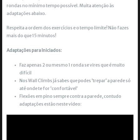
rondas no mínimo tempo possível. Muita atenção às
adaptações abaixo.
Respeita a ordem dos exercícios e o tempo limite! Não fazes
mais do que 15 minutos!
Adaptações para Iniciados:
Faz apenas 2 ou mesmo 1 ronda se vires que é muito
difícil
Nos Wall Climbs já sabes que podes ‘trepar’ a parede só
até onde te for ‘confortável’
Flexões em pino sempre contra a parede, contudo
adaptações estão neste video: