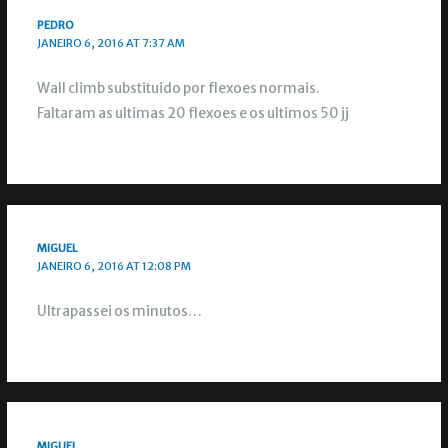
PEDRO
JANEIRO 6, 2016 AT 7:37 AM
Wall climb substituido por flexoes normais.
Faltaram as ultimas 20 flexoes e os ultimos 50 jj
MIGUEL
JANEIRO 6, 2016 AT 12:08 PM
Ultrapassei os minutos…
MIGUEL