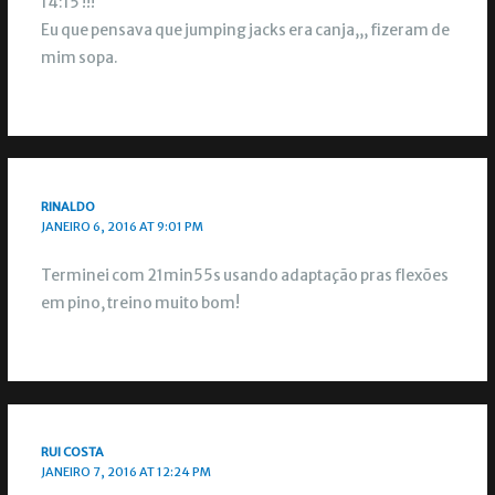
14:15 !!!
Eu que pensava que jumping jacks era canja,,, fizeram de
mim sopa.
RINALDO
JANEIRO 6, 2016 AT 9:01 PM
Terminei com 21min55s usando adaptação pras flexões
em pino, treino muito bom!
RUI COSTA
JANEIRO 7, 2016 AT 12:24 PM