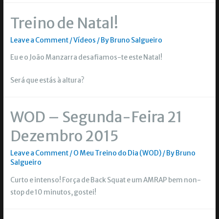
Treino de Natal!
Leave a Comment
/
Vídeos
/ By
Bruno Salgueiro
Eu e o João Manzarra desafiamos-te este Natal!
Será que estás à altura?
WOD – Segunda-Feira 21
Dezembro 2015
Leave a Comment
/
O Meu Treino do Dia (WOD)
/ By
Bruno
Salgueiro
Curto e intenso! Força de Back Squat e um AMRAP bem non-
stop de 10 minutos, gostei!