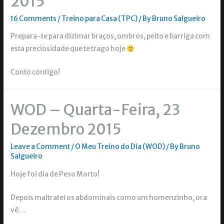
2015
16 Comments
/
Treino para Casa (TPC)
/ By
Bruno Salgueiro
Prepara-te para dizimar braços, ombros, peito e barriga com
esta preciosidade que te trago hoje
Conto contigo!
WOD – Quarta-Feira, 23
Dezembro 2015
Leave a Comment
/
O Meu Treino do Dia (WOD)
/ By
Bruno
Salgueiro
Hoje foi dia de Peso Morto!
Depois maltratei os abdominais como um homenzinho, ora
vê…