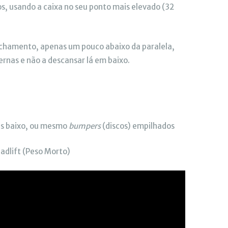
, usando a caixa no seu ponto mais elevado (32
achamento, apenas um pouco abaixo da paralela,
ernas e não a descansar lá em baixo.
is baixo, ou mesmo
bumpers
(discos) empilhados
eadlift (Peso Morto)