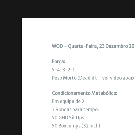
WOD – Quarta-Feira, 23 Dezembro 20
Força:
5-4-3-2-1
Peso Morto (Deadlift – ver video abaix
Condicionamento Metabólico:
Em equipa de 2
3 Rondas para tempo:
50 GHD Sit Ups
50 Box Jumps (32 inch)