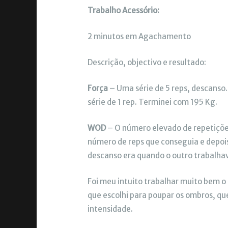
Trabalho Acessório:
2 minutos em Agachamento
Descrição, objectivo e resultado:
Força
– Uma série de 5 reps, descanso.
série de 1 rep. Terminei com 195 Kg.
WOD
– O número elevado de repetiçõe
número de reps que conseguia e depois
descanso era quando o outro trabalha
Foi meu intuito trabalhar muito bem o
que escolhi para poupar os ombros, qu
intensidade.