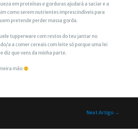
iqueza em proteínas e gorduras ajudará a saciar e a
ssim como serem nutrientes imprescindíveis para
uem pretende perder massa gorda.
quele tupperware com restos do teu jantar no
ado/a a comer cereais com leite só porque uma lei
 e diz que vens da minha parte.
rimeira mão
Next Artigo
→