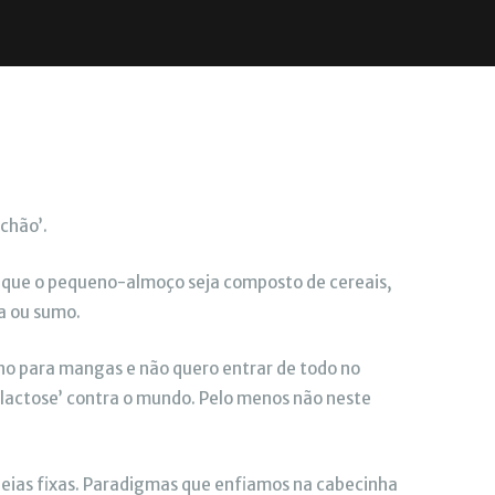
chão’.
 que o pequeno-almoço seja composto de cereais,
ta ou sumo.
no para mangas e não quero entrar de todo no
e lactose’ contra o mundo. Pelo menos não neste
deias fixas. Paradigmas que enfiamos na cabecinha