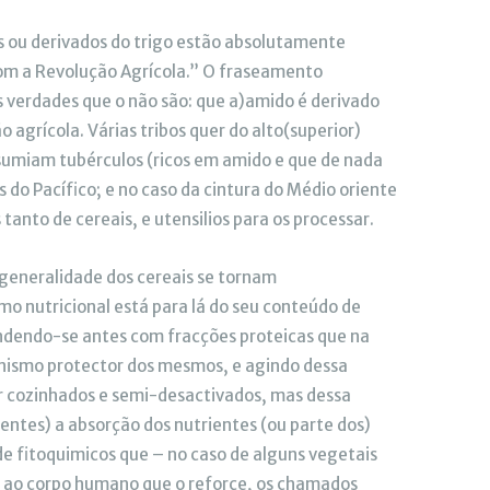
os ou derivados do trigo estão absolutamente
com a Revolução Agrícola.” O fraseamento
s verdades que o não são: que a)amido é derivado
 agrícola. Várias tribos quer do alto(superior)
onsumiam tubérculos (ricos em amido e que de nada
s do Pacífico; e no caso da cintura do Médio oriente
anto de cereais, e utensilios para os processar.
 generalidade dos cereais se tornam
mo nutricional está para lá do seu conteúdo de
ndendo-se antes com fracções proteicas que na
nismo protector dos mesmos, e agindo dessa
cozinhados e semi-desactivados, mas dessa
ntes) a absorção dos nutrientes (ou parte dos)
de fitoquimicos que – no caso de alguns vegetais
 ao corpo humano que o reforçe, os chamados