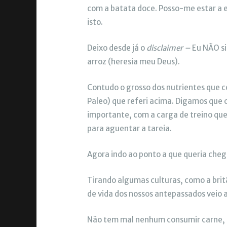
com a batata doce. Posso-me estar a 
isto.
Deixo desde já o
disclaimer –
Eu NÃO si
arroz (heresia meu Deus).
Contudo o grosso dos nutrientes que 
Paleo) que referi acima. Digamos que 
importante, com a carga de treino qu
para aguentar a tareia.
Agora indo ao ponto a que queria chega
Tirando algumas culturas, como a britâ
de vida dos nossos antepassados veio aj
Não tem mal nenhum consumir carne, pei