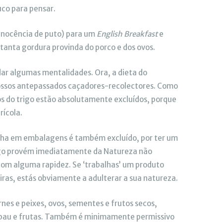
co para pensar.
inocência de puto) para um
English Breakfast
e
 tanta gordura provinda do porco e dos ovos.
ar algumas mentalidades. Ora, a dieta do
nossos antepassados caçadores-recolectores. Como
dos do trigo estão absolutamente excluídos, porque
rícola.
nha em embalagens é também excluído, por ter um
algo provém imediatamente da Natureza não
com alguma rapidez. Se ‘trabalhas’ um produto
ras, estás obviamente a adulterar a sua natureza.
rnes e peixes, ovos, sementes e frutos secos,
m pau e frutas. Também é minimamente permissivo