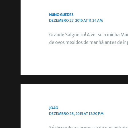
NUNO GUEDES
DEZEMBRO 27, 2015 AT 11:24 AM
Grande Salgueiro! A ver se a minha Ma
de ovos mexidos de manhã antes de ir 
JOAO
DEZEMBRO 28, 2015 AT 12:20 PM
Só discordo na premissa de que hidrat