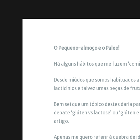
O Pequeno-almoço e o Paleo!
Há alguns hábitos que me fazem ‘comi
Desde miúdos que somos habituados a
lacticínios e talvez umas peças de fru
Bem sei que um tópico destes daria pa
debate ‘glúten vs lactose’ ou ‘glúten 
artigo.
Apenas me quero referir à quebra de i