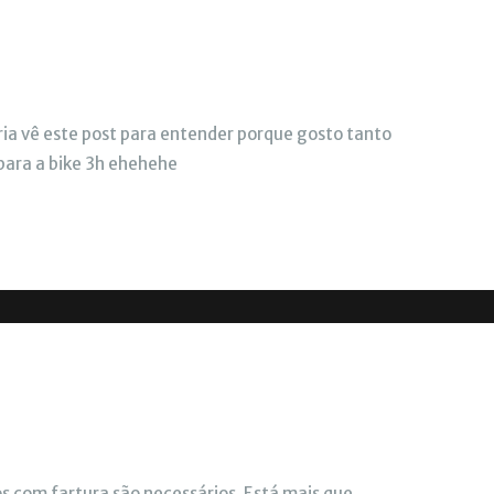
ria vê este post para entender porque gosto tanto
para a bike 3h ehehehe
os com fartura são necessários. Está mais que