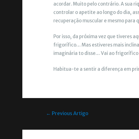
acordar. Muito pelo contrário. A sua r
controlar o apetite ao longo do dia, a
recuperação muscular e mesmo para q
Por isso, da próxima vez que tiveres a
frigorífico… Mas estiveres mais inclin
imaginária to disse… Vai ao frigorífico
Habitua-te a sentir a diferença em p
←
Previous Artigo