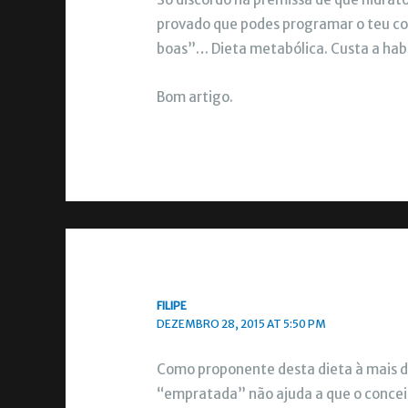
provado que podes programar o teu cor
boas”… Dieta metabólica. Custa a habi
Bom artigo.
FILIPE
DEZEMBRO 28, 2015 AT 5:50 PM
Como proponente desta dieta à mais de
“empratada” não ajuda a que o conceit