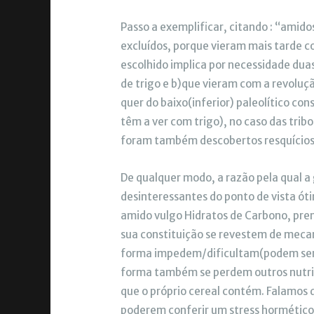
Passo a exemplificar, citando : “amid
excluídos, porque vieram mais tarde 
escolhido implica por necessidade dua
de trigo e b)que vieram com a revolução
quer do baixo(inferior) paleolítico c
têm a ver com trigo), no caso das tribo
foram também descobertos resquícios t
De qualquer modo, a razão pela qual a
desinteressantes do ponto de vista óti
amido vulgo Hidratos de Carbono, pre
sua constituição se revestem de meca
forma impedem/dificultam(podem ser 
forma também se perdem outros nutrie
que o próprio cereal contém. Falamos 
poderem conferir um stress hormético