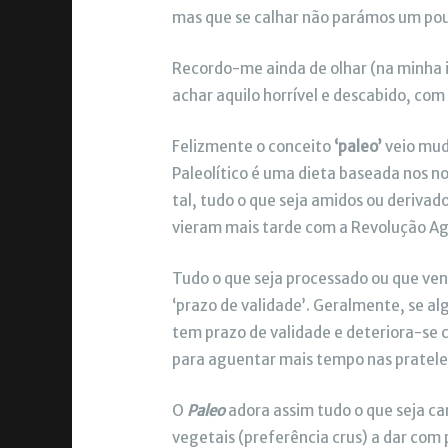
mas que se calhar não parámos um pou
Recordo-me ainda de olhar (na minha 
achar aquilo horrível e descabido, com
Felizmente o conceito
‘paleo’
veio mud
Paleolítico é uma dieta baseada nos 
tal, tudo o que seja amidos ou deriva
vieram mais tarde com a Revolução Ag
Tudo o que seja processado ou que ve
‘prazo de validade’. Geralmente, se 
tem prazo de validade e deteriora-se 
para aguentar mais tempo nas pratelei
O
Paleo
adora assim tudo o que seja ca
vegetais (preferência crus) a dar co