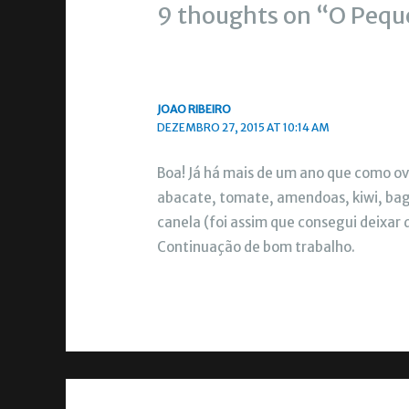
9 thoughts on “O Pequ
JOAO RIBEIRO
DEZEMBRO 27, 2015 AT 10:14 AM
Boa! Já há mais de um ano que como ov
abacate, tomate, amendoas, kiwi, baga
canela (foi assim que consegui deixar 
Continuação de bom trabalho.