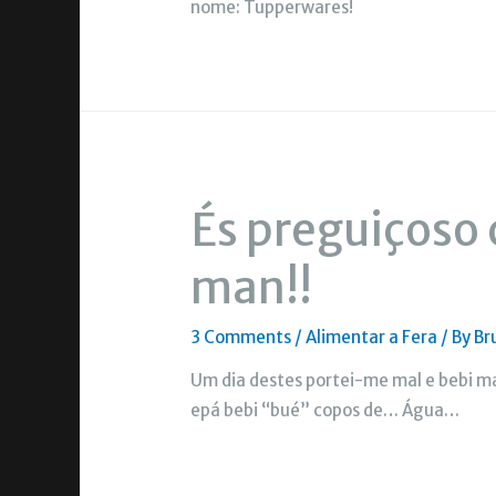
nome: Tupperwares!
És preguiçoso
man!!
3 Comments
/
Alimentar a Fera
/ By
Br
Um dia destes portei-me mal e bebi 
epá bebi “bué” copos de… Água…