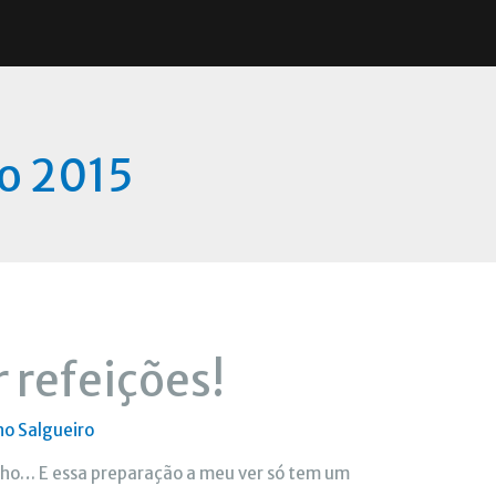
o 2015
 refeições!
no Salgueiro
nho… E essa preparação a meu ver só tem um