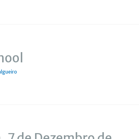
hool
algueiro
, 7 de Dezembro de