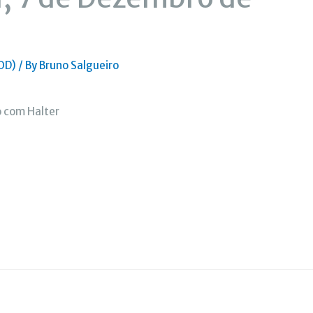
OD)
/ By
Bruno Salgueiro
o com Halter