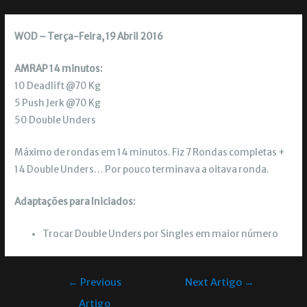
WOD – Terça-Feira, 19 Abril 2016
AMRAP 14 minutos:
10 Deadlift @70 Kg
5 Push Jerk @70 Kg
50 Double Unders
Máximo de rondas em 14 minutos. Fiz 7 Rondas completas +
14 Double Unders… Por pouco terminava a oitava ronda.
Adaptações para Iniciados:
Trocar Double Unders por Singles em maior número
←
Previous
Next Artigo
→
Artigo