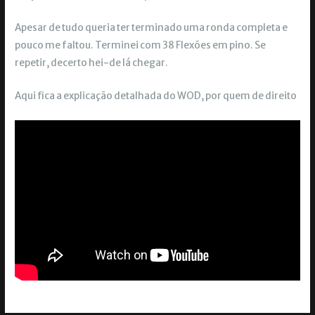
Apesar de tudo queria ter terminado uma ronda completa e
pouco me faltou. Terminei com 38 Flexões em pino. Se
repetir, decerto hei-de lá chegar.
Aqui fica a explicação detalhada do WOD, por quem de direito