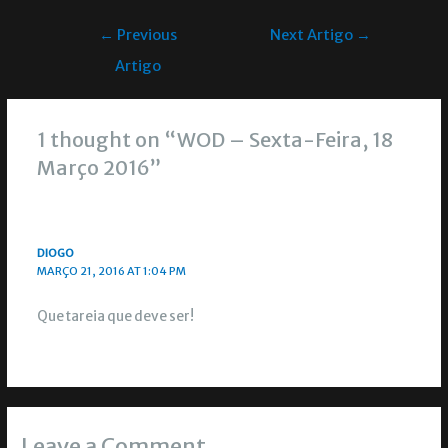
←
Previous
Next Artigo
→
Artigo
1 thought on “WOD – Sexta-Feira, 18
Março 2016”
DIOGO
MARÇO 21, 2016 AT 1:04 PM
Que tareia que deve ser!
Leave a Comment