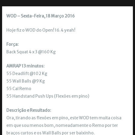
WOD – Sexta-Feira, 18 Março 2016
Hoje fiz o WOD do Open! 16.4 yeah!
Força:
Back Squat 4 x 3 @160 Kg
AMRAP 13 minutos:
55 Deadlift @102 Kg
55 Wall Balls @9 Kg
55 Cal Remo
55 Handstand Push Ups (Flexões em pino)
Descrição e Resultado:
Ora, tirando as flexões em pino, este WOD tem muita coisa
em que sou menos bom, nomeadamente o Remo por ter
braços curtos e os Wall Balls por ser baixinho.