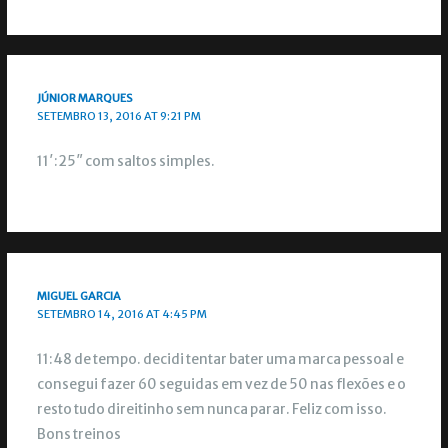
JÚNIOR MARQUES
SETEMBRO 13, 2016 AT 9:21 PM
11′:25″ com saltos simples.
MIGUEL GARCIA
SETEMBRO 14, 2016 AT 4:45 PM
11:48 de tempo. decidi tentar bater uma marca pessoal e
consegui fazer 60 seguidas em vez de 50 nas flexões e o
resto tudo direitinho sem nunca parar. Feliz com isso.
Bons treinos