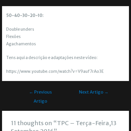
50-40-30-20-10:
Double unders
Flexões
Agachamentos
Tens aqui a descrição e adaptações neste vídeo:
https://www.youtube.com/watch?v=V9auf7rAo3E
←
Previous
Next Artigo
→
Artigo
11 thoughts on “TPC – Terça-Feira,13