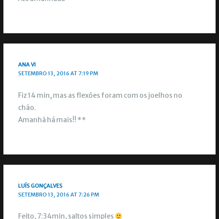
ANA VI
SETEMBRO 13, 2016 AT 7:19 PM
Fiz 14 min, mas as flexões foram com os joelhos no
chão.
Amanhã há mais!! **
LUÍS GONÇALVES
SETEMBRO 13, 2016 AT 7:26 PM
Feito, 7:34min, saltos simples