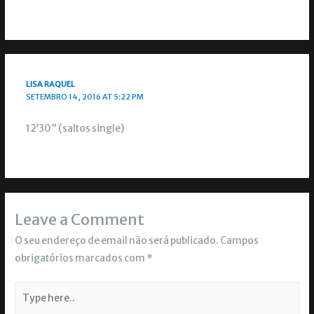
LISA RAQUEL
SETEMBRO 14, 2016 AT 5:22 PM
12’30” (saltos single)
Leave a Comment
O seu endereço de email não será publicado.
Campos
obrigatórios marcados com
*