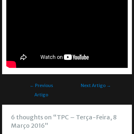
←
Previous
Next Artigo
→
Artigo
6 thoughts on “TPC – Terça-Feira, 8
Março 2016”