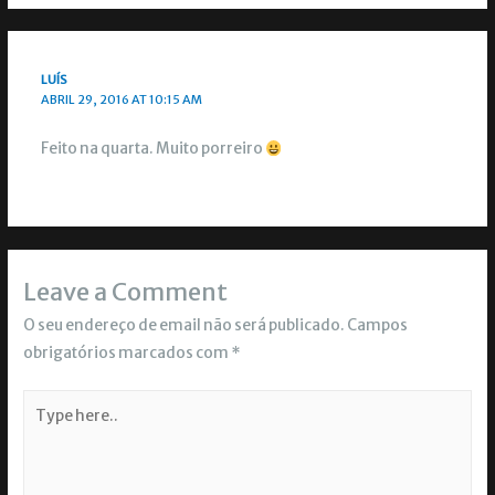
LUÍS
ABRIL 29, 2016 AT 10:15 AM
Feito na quarta. Muito porreiro
Leave a Comment
O seu endereço de email não será publicado.
Campos
obrigatórios marcados com
*