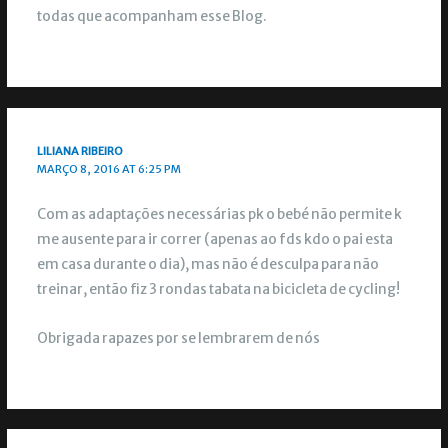
todas que acompanham esse Blog.
LILIANA RIBEIRO
MARÇO 8, 2016 AT 6:25 PM
Com as adaptações necessárias pk o bebé não permite k
me ausente para ir correr (apenas ao fds kdo o pai esta
em casa durante o dia), mas não é desculpa para não
treinar, então fiz 3 rondas tabata na bicicleta de cycling!
Obrigada rapazes por se lembrarem de nós