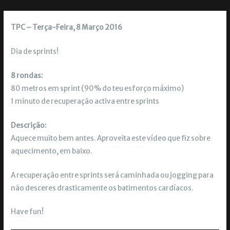
TPC – Terça-Feira, 8 Março 2016
Dia de sprints!
8 rondas:
80 metros em sprint (90% do teu esforço máximo)
1 minuto de recuperação activa entre sprints
Descrição:
Aquece muito bem antes. Aproveita este vídeo que fiz sobre
aquecimento, em baixo.
A recuperação entre sprints será caminhada ou jogging para
não desceres drasticamente os batimentos cardíacos.
Have fun!