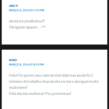
ANA VI
MARÇO 8, 2016 AT 6:50 PM
Ainda há cavalheiros!!
Obrigada rapazes… **
NUNO
MARÇO 8, 2016 AT 8:53 PM
Feito! Os sprints dao cabe de mim kkk mas ainda fiz 3
minutos de trabalho de prancha e e claro alonguei muito
muito bem!
Feliz dia das mulheres ! Força meninas!