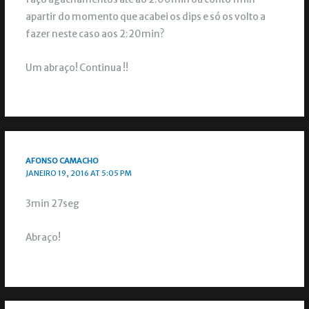
apartir do momento que acabei os dips e só os volto a
fazer neste caso aos 2:20min?
Um abraço! Continua !!
AFONSO CAMACHO
JANEIRO 19, 2016 AT 5:05 PM
3min 27seg
Abraço!