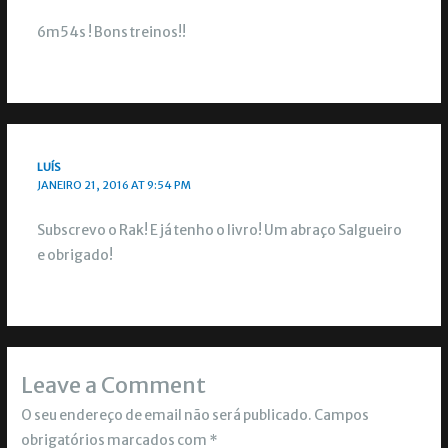
6m54s ! Bons treinos!!
LUÍS
JANEIRO 21, 2016 AT 9:54 PM
Subscrevo o Rak! E já tenho o livro! Um abraço Salgueiro
e obrigado!
Leave a Comment
O seu endereço de email não será publicado.
Campos
obrigatórios marcados com
*