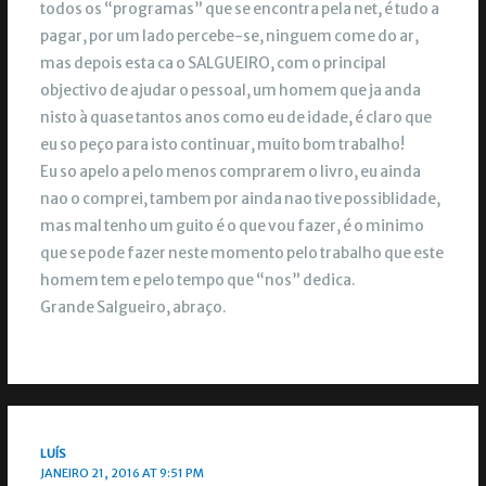
todos os “programas” que se encontra pela net, é tudo a
pagar, por um lado percebe-se, ninguem come do ar,
mas depois esta ca o SALGUEIRO, com o principal
objectivo de ajudar o pessoal, um homem que ja anda
nisto à quase tantos anos como eu de idade, é claro que
eu so peço para isto continuar, muito bom trabalho!
Eu so apelo a pelo menos comprarem o livro, eu ainda
nao o comprei, tambem por ainda nao tive possiblidade,
mas mal tenho um guito é o que vou fazer, é o minimo
que se pode fazer neste momento pelo trabalho que este
homem tem e pelo tempo que “nos” dedica.
Grande Salgueiro, abraço.
LUÍS
JANEIRO 21, 2016 AT 9:51 PM