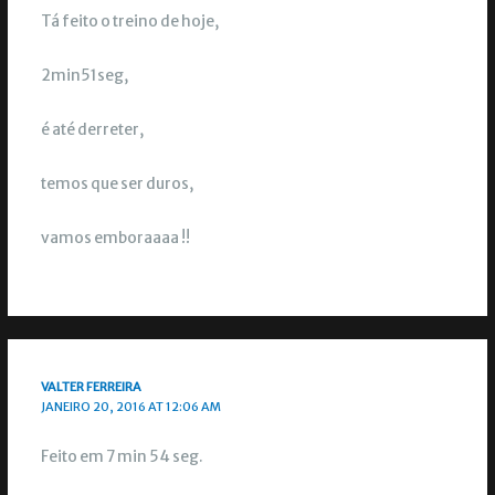
Tá feito o treino de hoje,
2min51seg,
é até derreter,
temos que ser duros,
vamos emboraaaa !!
VALTER FERREIRA
JANEIRO 20, 2016 AT 12:06 AM
Feito em 7 min 54 seg.