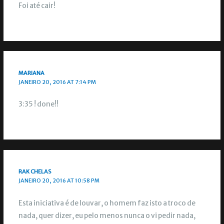
Foi até cair!
MARIANA
JANEIRO 20, 2016 AT 7:14 PM
3:35 ! done!!
RAK CHELAS
JANEIRO 20, 2016 AT 10:58 PM
Esta iniciativa é de louvar, o homem faz isto a troco de
nada, quer dizer, eu pelo menos nunca o vi pedir nada,