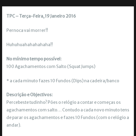
TPC – Terça-Feira, 19 Janeiro 2016
Pernoca vai morrer!!
Huhuhuahahahahaha!!
No mínimo tempo possível:
100 Agachamentos com Salto (Squat Jumps)
* a cada minuto fazes 10 Fundos (Dips) na cadeira/banco
Descrição e Objectivos:
Percebeste tudinho? Pões o relógio a contar e começas os
agachamentos com salto… Contudo a cada novo minuto tens
de parar os agachamentos e fazes 10 Fundos (com o relógio a
andar).