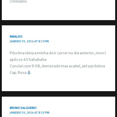
3 minutos
RINALDO
JANEIRO 19, 2016 AT 8:13 PM
Péssima ideia a minha de ir correr no dia anterior, morri
após os 45 hahahaha
Concluí com 9:08, demorado mas acabei, até a próxima
Cap. Rosa
BRUNO SALGUEIRO
JANEIRO 19, 2016 AT 8:53 PM