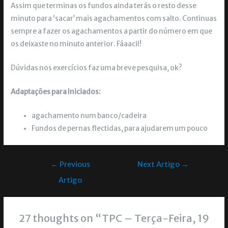
Assim que terminas os fundos ainda terás o resto desse
minuto para ‘sacar’ mais agachamentos com salto. Continuas
sempre a fazer os agachamentos a partir do número em que
os deixaste no minuto anterior. Fáaacil!
Dúvidas nos exercícios faz uma breve pesquisa, ok?
Adaptações para Iniciados:
agachamento num banco/cadeira
Fundos de pernas flectidas, para ajudarem um pouco
←
Previous
Next Artigo
→
Artigo
27 thoughts on “TPC – Terça-Feira, 19