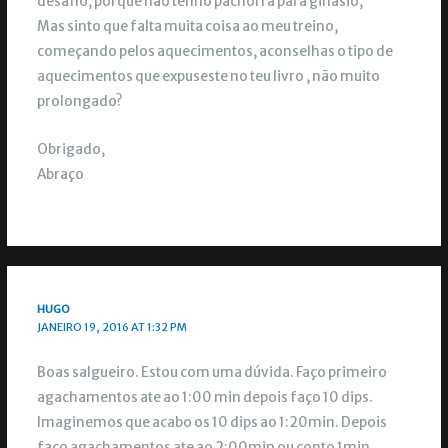
desafio, porque não tenho pachorra para ginásio,
Mas sinto que falta muita coisa ao meu treino,
começando pelos aquecimentos, aconselhas o tipo de
aquecimentos que expuseste no teu livro , não muito
prolongado?
Obrigado,
Abraço
HUGO
JANEIRO 19, 2016 AT 1:32 PM
Boas salgueiro. Estou com uma dúvida. Faço primeiro
agachamentos ate ao 1:00 min depois faço 10 dips.
Imaginemos que acabo os 10 dips ao 1:20min. Depois
faço agachamentos ate ao 2:00min ou conto 1min