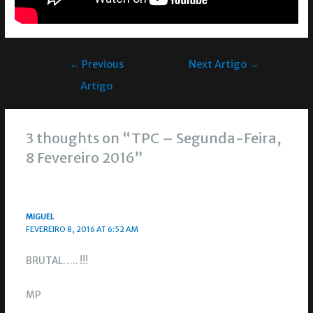
←
Previous
Next Artigo
→
Artigo
3 thoughts on “TPC – Segunda-Feira,
8 Fevereiro 2016”
MIGUEL
FEVEREIRO 8, 2016 AT 6:52 AM
BRUTAL….. !!!
MP