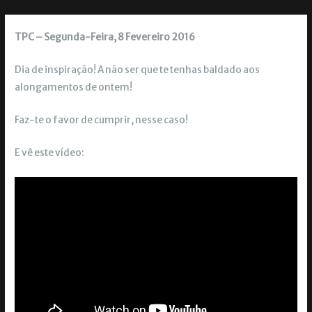
TPC – Segunda-Feira, 8 Fevereiro 2016
Dia de inspiração! A não ser que te tenhas baldado aos
alongamentos de ontem!
Faz-te o favor de cumprir, nesse caso!
E vê este vídeo: