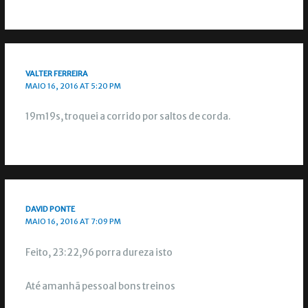
VALTER FERREIRA
MAIO 16, 2016 AT 5:20 PM
19m19s, troquei a corrido por saltos de corda.
DAVID PONTE
MAIO 16, 2016 AT 7:09 PM
Feito, 23:22,96 porra dureza isto
Até amanhã pessoal bons treinos