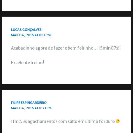
LUCAS GONÇALVES
MAIO 16, 2016 AT 8:11 PM
Acabadinho agora de fazer e bem feitinho… 15min07s!!
Excelente treino!
FILIPE ESPINGARDEIRO
MAIO 16, 2016 AT 8:23 PM
11m:53s agachamentos com salto em ultimo foi duro