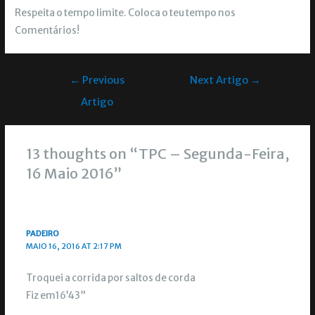
Respeita o tempo limite. Coloca o teu tempo nos
Comentários!
←
Previous
Next Artigo
→
Artigo
13 thoughts on “TPC – Segunda-Feira,
16 Maio 2016”
PADEIRO
MAIO 16, 2016 AT 2:17 PM
Troquei a corrida por saltos de corda
Fiz em16’43”