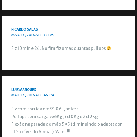
RICARDO SALAS
MAIO 16, 2016 AT 8:34 PM
Fiz 10min e 26. No fim fiz umas quantas pull ups
LUIZ MARQUES
MAIO 16, 2016 AT 8:46 PM
Fiz com corrida em 9′:06″, antes:
Pull ups com carga 5x6Kg, 3x10Kg e 2x12Kg
Flexão na parada de mão 5×5 (diminuindo o adaptador
até o nível do Abmat). Valeu!!!