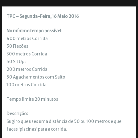
TPC – Segunda-Feira, 16 Maio 2016
No mínimo tempo possível:
400 metros Corrida
50 Flexões
300 metros Corrida
50 Sit Ups
200 metros Corrida
50 Agachamentos com Salto
100 metros Corrida
Tempo limite 20 minutos
Descrição:
Sugiro que uses uma distância de 50 ou 100 metros e que
faças ‘piscinas’ para a corrida.