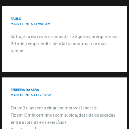
PAULO
MAIO 17, 2016 AT 9:01 AM
Só hoje ao escrever o comentário é que reparei que eram
20 min, tempo limite. Bem lá fiz tudo, mas em mais
tempo.
FERREIRA DA SILVA
MAIO 18, 2016 AT 12:18 PM
Estive 2 dias sem treinar por motivos laborais.
Fiz em 15min certinhos com subida/descida de escadas
entre a corrida e os exercícios.