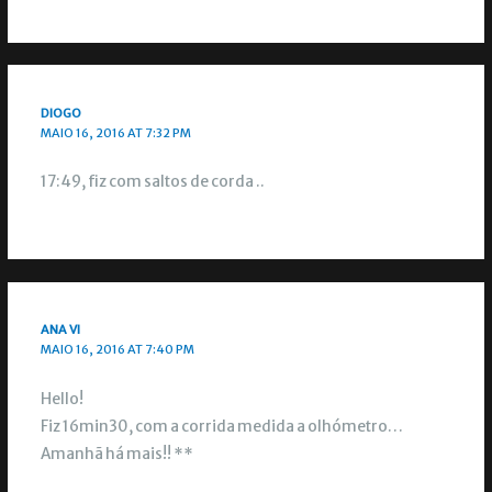
DIOGO
MAIO 16, 2016 AT 7:32 PM
17:49, fiz com saltos de corda ..
ANA VI
MAIO 16, 2016 AT 7:40 PM
Hello!
Fiz 16min30, com a corrida medida a olhómetro…
Amanhã há mais!! **