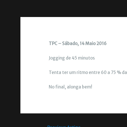
TPC – Sábado, 14 Maio 2016
Jogging de 45 minutos
Tenta ter um ritmo entre 60 a 75 % da
No final, alonga bem!