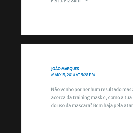
Feito. Fiz 8km. **
JOÃO MARQUES
MAIO 15, 2016 AT 5:28 PM
Não venho por nenhum resultado mas a
acerca da training mask e, como a tua
do uso da mascara? Bem haja pela ata