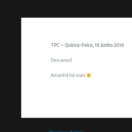
TPC – Quinta-Feira, 16 Junho 2016
Descanso!
Amanhã há mais