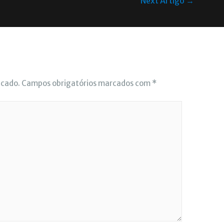
Next Artigo
→
icado.
Campos obrigatórios marcados com
*