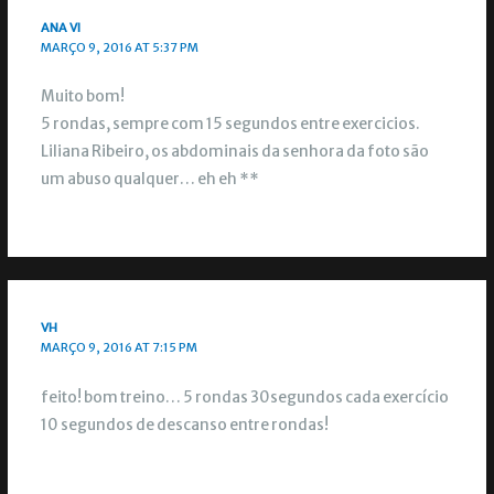
ANA VI
MARÇO 9, 2016 AT 5:37 PM
Muito bom!
5 rondas, sempre com 15 segundos entre exercicios.
Liliana Ribeiro, os abdominais da senhora da foto são
um abuso qualquer… eh eh **
VH
MARÇO 9, 2016 AT 7:15 PM
feito! bom treino… 5 rondas 30segundos cada exercício
10 segundos de descanso entre rondas!