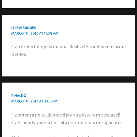
LUIZ MARQUES
MARÇO 10, 2016 AT 11:58 AM
Fiz o treino hoje pela manhã. Realizei 5 rondas conforme
o vídeo.
RINALDO
MARÇO 10, 2016 AT 2:02 PM
Fiz ontem a noite, demorei pra vir postar e me esqueci!
Fiz 3 rounds, queria ter feito os 5, mas não me aguentei!