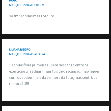
HUGO
MARÇO 9, 2016 AT 1:01 PM
so fiz 3 rondas mas foi duro
LILIANA RIBEIRO
MARÇO 9, 2016 AT 4:39 PM
5 rondas! Nas primeiras 3 sem descanso entre os
exercícios, nas duas finais 15 s de descanso…não fiquei
com os abdominais da senhora da foto, mas senti k os
tenho cá :)!!!