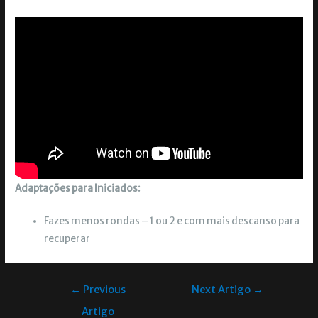
Adaptações para Iniciados:
Fazes menos rondas – 1 ou 2 e com mais descanso para
recuperar
←
Previous
Next Artigo
→
Artigo