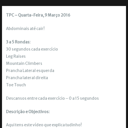
TPC – Quarta-Feira, 9 Março 2016
Abdominais até cair!
3 a 5 Rondas:
30 segundos cada exercício
Leg Raises
Mountain Climbers
Prancha Lateral esquerda
Prancha lateral direita
Toe Touch
Descansos entre cada exercício – 0 a 15 segundos
Descrição e Objectivos:
Aqui tens este vídeo que explica tudinho!