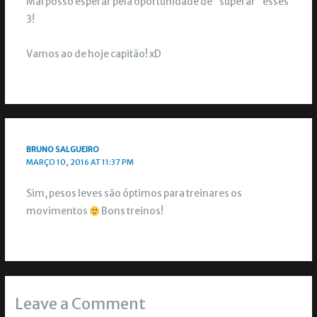
Mal posso esperar pela oportunidade de “superar” esses
3!
Vamos ao de hoje capitão! xD
BRUNO SALGUEIRO
MARÇO 10, 2016 AT 11:37 PM
Sim, pesos leves são óptimos para treinares os
movimentos
Bons treinos!
Leave a Comment