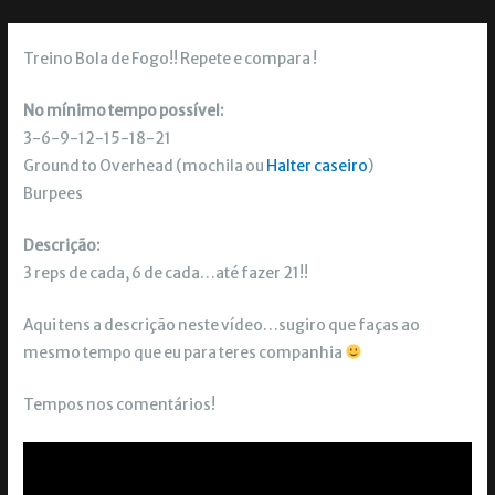
Treino Bola de Fogo!! Repete e compara !
No mínimo tempo possível:
3-6-9-12-15-18-21
Ground to Overhead (mochila ou
Halter caseiro
)
Burpees
Descrição:
3 reps de cada, 6 de cada…até fazer 21!!
Aqui tens a descrição neste vídeo…sugiro que faças ao
mesmo tempo que eu para teres companhia
Tempos nos comentários!