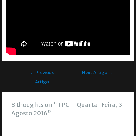
←
Previous
Next Artigo
→
Artigo
8 thoughts on “TPC – Quarta-Feira, 3
Agosto 2016”