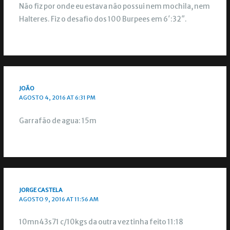
Não fiz por onde eu estava não possui nem mochila, nem
Halteres. Fiz o desafio dos 100 Burpees em 6′:32″.
JOÃO
AGOSTO 4, 2016 AT 6:31 PM
Garrafão de agua: 15m
JORGE CASTELA
AGOSTO 9, 2016 AT 11:56 AM
10mn43s71 c/10kgs da outra vez tinha feito 11:18