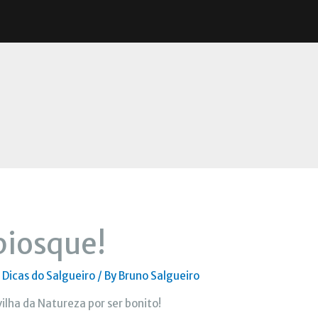
biosque!
,
Dicas do Salgueiro
/ By
Bruno Salgueiro
ilha da Natureza por ser bonito!