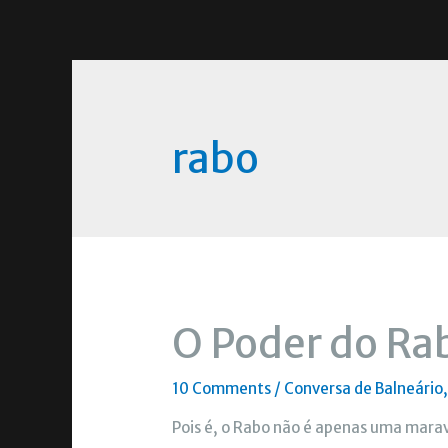
rabo
O Poder do Ra
10 Comments
/
Conversa de Balneário
Pois é, o Rabo não é apenas uma marav