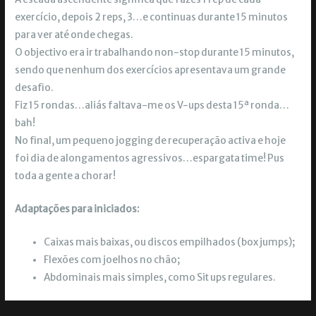
exercício, depois 2 reps, 3…e continuas durante 15 minutos
para ver até onde chegas.
O objectivo era ir trabalhando non-stop durante 15 minutos,
sendo que nenhum dos exercícios apresentava um grande
desafio.
Fiz 15 rondas…aliás faltava-me os V-ups desta 15ª ronda…
bah!
No final, um pequeno jogging de recuperação activa e hoje
foi dia de alongamentos agressivos…espargata time! Pus
toda a gente a chorar!
Adaptações para iniciados:
Caixas mais baixas, ou discos empilhados (box jumps);
Flexões com joelhos no chão;
Abdominais mais simples, como Sit ups regulares.