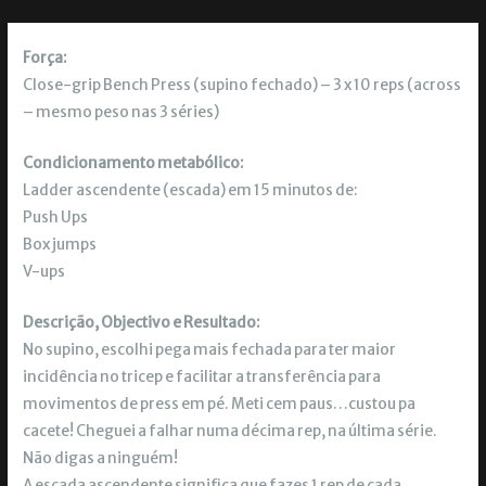
Força:
Close-grip Bench Press (supino fechado) – 3 x 10 reps (across
– mesmo peso nas 3 séries)
Condicionamento metabólico:
Ladder ascendente (escada) em 15 minutos de:
Push Ups
Box jumps
V-ups
Descrição, Objectivo e Resultado:
No supino, escolhi pega mais fechada para ter maior
incidência no tricep e facilitar a transferência para
movimentos de press em pé. Meti cem paus…custou pa
cacete! Cheguei a falhar numa décima rep, na última série.
Não digas a ninguém!
A escada ascendente significa que fazes 1 rep de cada