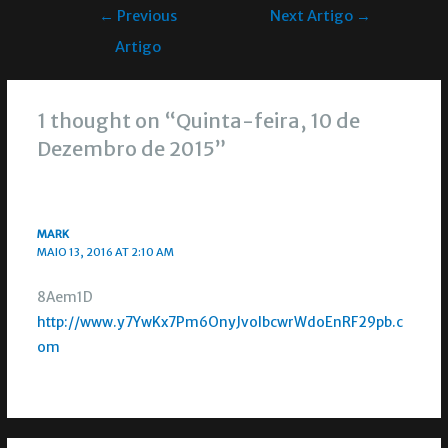
←
Previous
Next Artigo
→
Artigo
1 thought on “Quinta-feira, 10 de
Dezembro de 2015”
MARK
MAIO 13, 2016 AT 2:10 AM
8Aem1D
http://www.y7YwKx7Pm6OnyJvolbcwrWdoEnRF29pb.c
om