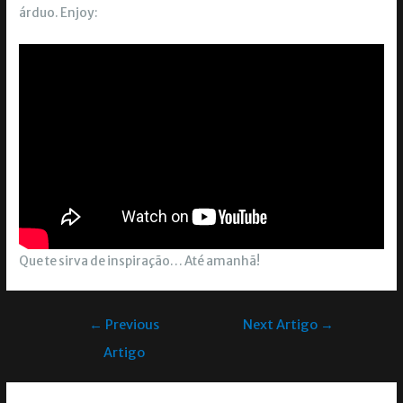
árduo. Enjoy:
Que te sirva de inspiração… Até amanhã!
←
Previous
Next Artigo
→
Artigo