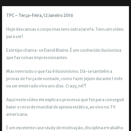
TPC – Terça-Feira, 12 Janeiro 2016
Hoje descansas o corpo mas tens outra tarefa. Tens um vídeo
para ver!
Este tipo chama-se David Blaine. É um conhecido ilusionista
que faz coisas impressionantes.
Mas nem tudo o que faz é ilusionismo. Dá-se também a
provas de força de vontade, como fazer jejum durante 1 mês
ou ser enterrado vivo uns dias. Crazy, né?!
Aqui neste vídeo ele explica o processo que fez para conseguir
bater o recorde mundial de apneia estática, ao vivo no TV
americana.
É um excelente case study de motivação, disciplina e trabalho