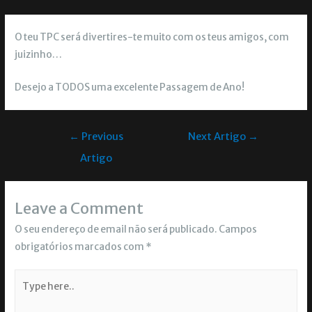
O teu TPC será divertires-te muito com os teus amigos, com
juizinho…
Desejo a TODOS uma excelente Passagem de Ano!
←
Previous
Next Artigo
→
Artigo
Leave a Comment
O seu endereço de email não será publicado.
Campos
obrigatórios marcados com
*