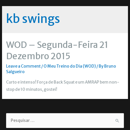
kb swings
WOD – Segunda-Feira 21
Dezembro 2015
Leave a Comment
/
O Meu Treino do Dia (WOD)
/ By
Bruno
Salgueiro
Curto e intenso! Força de Back Squat e um AMRAP bem non-
stop de 10 minutos, gostei!