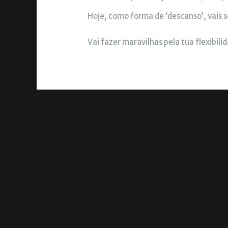
Hoje, como forma de ‘descanso’, vais
Vai fazer maravilhas pela tua flexibil