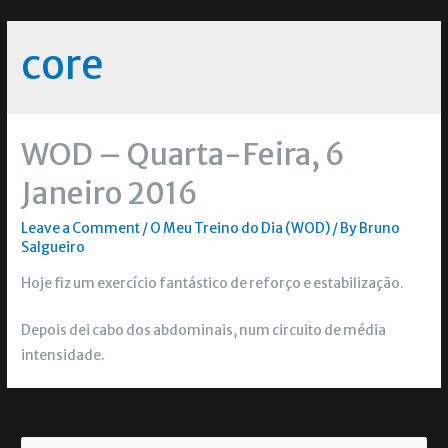
core
WOD – Quarta-Feira, 6
Janeiro 2016
Leave a Comment
/
O Meu Treino do Dia (WOD)
/ By
Bruno
Salgueiro
Hoje fiz um exercício fantástico de reforço e estabilização.
Depois dei cabo dos abdominais, num circuito de média
intensidade.