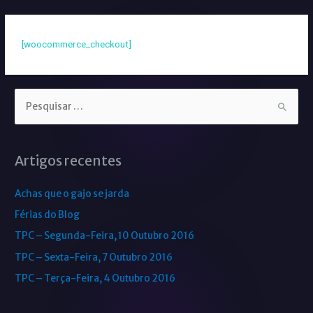
[woocommerce_checkout]
Artigos recentes
Achas que o gajo se jarda
Férias do Blog
TPC – Segunda-Feira, 10 Outubro 2016
TPC – Sexta-Feira, 7 Outubro 2016
TPC – Terça-Feira, 4 Outubro 2016