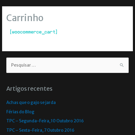
Carrinho
[woocommerce_cart]
Artigos recentes
Achas que o gajo se jarda
Férias do Blog
TPC – Segunda-Feira, 10 Outubro 2016
TPC – Sexta-Feira, 7 Outubro 2016