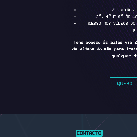
3 TREINOS 
2ª, 4ª E 6ª ÀS 1
ACESSO AOS VÍDEOS DO
QU
Tens acesso às aulas via Z
de vídeos do mês para trei
qualquer d
QUERO 
CONTACTO